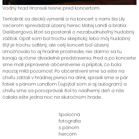
Vodný hrad Hronsek tesne pred koncertom.
Tentokrát sa decká vymenili a na koncert s nami šla Lily.
Večerom sprevádzal úžasný herec Matej Landl a bratia
Geišbergovci, ktorí sa postarali o nezabudnuteľný hudobný
zážitok. Opäť som bol trochu skeptický, lebo môj hudobný
štýl je trochu odlišný, ale celý koncert bol úžasný.
Umožňovalo to aj hradné prostredie, nie darmo sa tu
konajú aj rôzne divadelné predstavenia. Pred a po koncerte
sme mali pripravené občerstvenie a prípitok, čo bola
naozaj milá pozornosť. Po občerstvení sme sa ešte na
chvíľu zdržali v hradnej pivnici na drink, spravili sme si pár
fotiek s pánom Landlom (vypýtal som si aj autogram) a
chvíľu sme sa porozprávali. Bol to nádherný deň a nás
čakala ešte jedna noc na skutočnom hrade.
Spoločná
fotografia
s pánom
hercom