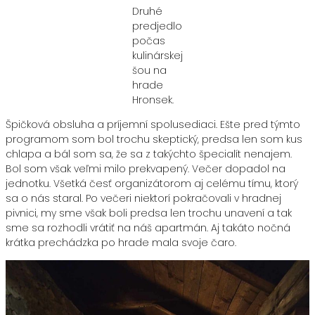
Druhé
predjedlo
počas
kulinárskej
šou na
hrade
Hronsek.
Špičková obsluha a príjemní spolusediaci. Ešte pred týmto
programom som bol trochu skeptický, predsa len som kus
chlapa a bál som sa, že sa z takýchto špecialít nenajem.
Bol som však veľmi milo prekvapený. Večer dopadol na
jednotku. Všetká česť organizátorom aj celému tímu, ktorý
sa o nás staral. Po večeri niektorí pokračovali v hradnej
pivnici, my sme však boli predsa len trochu unavení a tak
sme sa rozhodli vrátiť na náš apartmán. Aj takáto nočná
krátka prechádzka po hrade mala svoje čaro.