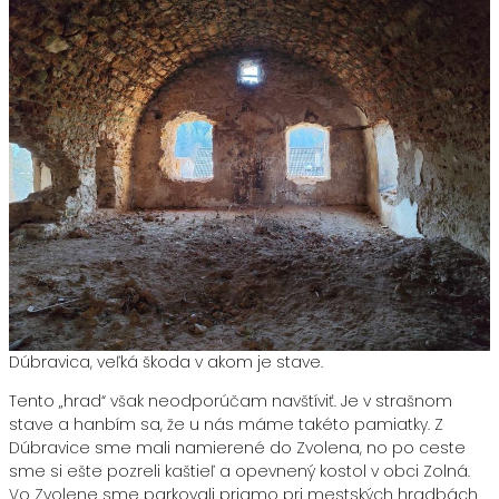
Dúbravica, veľká škoda v akom je stave.
Tento „hrad“ však neodporúčam navštíviť. Je v strašnom
stave a hanbím sa, že u nás máme takéto pamiatky. Z
Dúbravice sme mali namierené do Zvolena, no po ceste
sme si ešte pozreli kaštieľ a opevnený kostol v obci Zolná.
Vo Zvolene sme parkovali priamo pri mestských hradbách