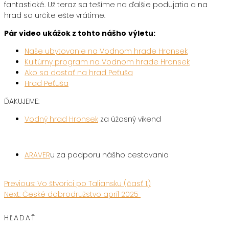
fantastické. Už teraz sa tešíme na ďalšie podujatia a na
hrad sa určite ešte vrátime.
Pár video ukážok z tohto nášho
výletu:
Naše ubytovanie na Vodnom hrade Hronsek
Kultúrny program na Vodnom hrade Hronsek
Ako sa dostať na hrad Peťuša
Hrad Peťuša
ĎAKUJEME:
Vodný hrad Hronsek
za úžasný víkend
ARAVER
u za podporu nášho cestovania
Previous
Previous:
Vo štvorici po Taliansku (časť 1.)
Navigácia
Next
post:
Next:
České dobrodružstvo apríl 2025
post:
v
HĽADAŤ