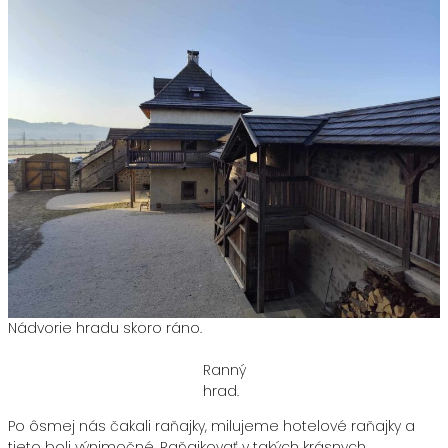
Nádvorie hradu skoro ráno.
Ranný
hrad.
Po ôsmej nás čakali raňajky, milujeme hotelové raňajky a
tieto boli výnimočné. Raňajkovať v takých krásnych