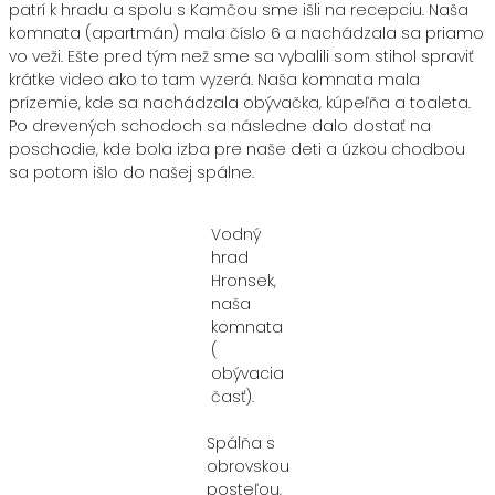
patrí k hradu a spolu s Kamčou sme išli na recepciu. Naša
komnata (apartmán) mala číslo 6 a nachádzala sa priamo
vo veži. Ešte pred tým než sme sa vybalili som stihol spraviť
krátke video ako to tam vyzerá. Naša komnata mala
prízemie, kde sa nachádzala obývačka, kúpeľňa a toaleta.
Po drevených schodoch sa následne dalo dostať na
poschodie, kde bola izba pre naše deti a úzkou chodbou
sa potom išlo do našej spálne.
Vodný
hrad
Hronsek,
naša
komnata
(
obývacia
časť).
Spálňa s
obrovskou
posteľou,