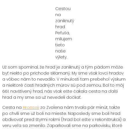
Cestou
na
zaniknutý
hrad
Peťuša,
milujem
tieto
naše
výlety.
Už som spomínal, že hrad je zaniknutý a tým pádom môže
byť niekto po príchode sklamaný. My sme však lovci hradov
a vôbec nám to nevadilo. V minulosti tam prebehol výskum
a niektoré časti hradných múrov sú pod zemou. Bol to môj
661. navštívený hrad, nás však ešte čakala cesta na ďalší
hrad a my sme sa už nevedeli dočkať.
Cesta na
Hronsek
zo Zvolena nám trvala pár minút, takže
po chvíli sme už boli na mieste. Naposledy sme boli hrad
obdivovať pred štyrmi rokmi (hrad bol ešte v rekonštrukcii) a
veru veľa sa zmenilo. Zaparkovali sme na parkovisku, ktoré