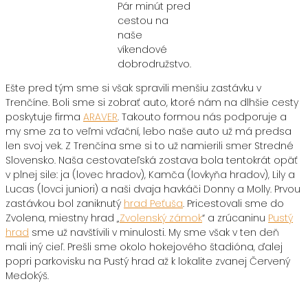
Pár minút pred
cestou na
naše
víkendové
dobrodružstvo.
Ešte pred tým sme si však spravili menšiu zastávku v
Trenčíne. Boli sme si zobrať auto, ktoré nám na dlhšie cesty
poskytuje firma
ARAVER
. Takouto formou nás podporuje a
my sme za to veľmi vďační, lebo naše auto už má predsa
len svoj vek. Z Trenčína sme si to už namierili smer Stredné
Slovensko. Naša cestovateľská zostava bola tentokrát opäť
v plnej sile: ja (lovec hradov), Kamča (lovkyňa hradov), Lily a
Lucas (lovci juniori) a naši dvaja havkáči Donny a Molly. Prvou
zastávkou bol zaniknutý
hrad Peťuša
. Pricestovali sme do
Zvolena, miestny hrad „
Zvolenský zámok
“ a zrúcaninu
Pustý
hrad
sme už navštívili v minulosti. My sme však v ten deň
mali iný cieľ. Prešli sme okolo hokejového štadióna, ďalej
popri parkovisku na Pustý hrad až k lokalite zvanej Červený
Medokýš.