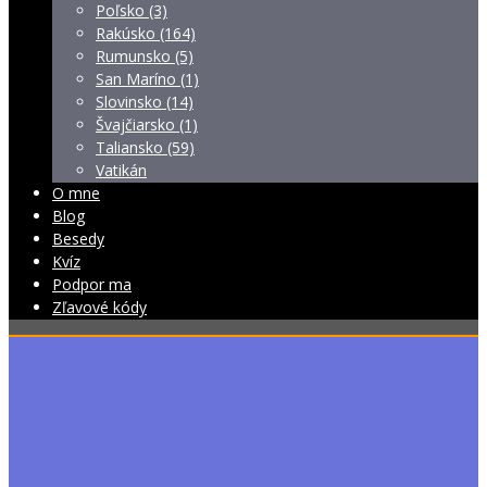
Poľsko (3)
Rakúsko (164)
Rumunsko (5)
San Maríno (1)
Slovinsko (14)
Švajčiarsko (1)
Taliansko (59)
Vatikán
O mne
Blog
Besedy
Kvíz
Podpor ma
Zľavové kódy