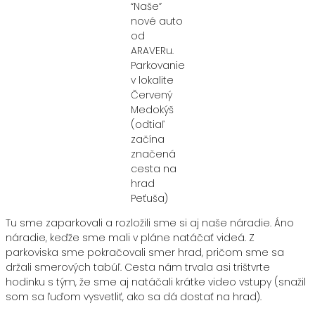
“Naše”
nové auto
od
ARAVERu.
Parkovanie
v lokalite
Červený
Medokýš
(odtiaľ
začína
značená
cesta na
hrad
Peťuša)
Tu sme zaparkovali a rozložili sme si aj naše náradie. Áno
náradie, keďže sme mali v pláne natáčať videá. Z
parkoviska sme pokračovali smer hrad, pričom sme sa
držali smerových tabúľ. Cesta nám trvala asi trištvrte
hodinku s tým, že sme aj natáčali krátke video vstupy (snažil
som sa ľuďom vysvetliť, ako sa dá dostať na hrad).