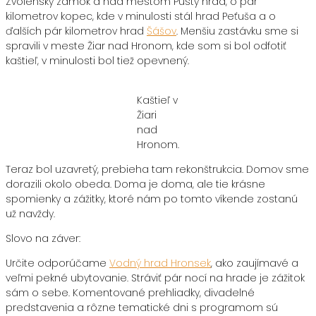
Zvolenský zámok a nad mestom Pustý hrad, o pár
kilometrov kopec, kde v minulosti stál hrad Peťuša a o
ďalších pár kilometrov hrad
Šášov
. Menšiu zastávku sme si
spravili v meste Žiar nad Hronom, kde som si bol odfotiť
kaštieľ, v minulosti bol tiež opevnený.
Kaštieľ v
Žiari
nad
Hronom.
Teraz bol uzavretý, prebieha tam rekonštrukcia. Domov sme
dorazili okolo obeda. Doma je doma, ale tie krásne
spomienky a zážitky, ktoré nám po tomto víkende zostanú
už navždy.
Slovo na záver:
Určite odporúčame
Vodný hrad Hronsek
, ako zaujímavé a
veľmi pekné ubytovanie. Stráviť pár nocí na hrade je zážitok
sám o sebe. Komentované prehliadky, divadelné
predstavenia a rôzne tematické dni s programom sú