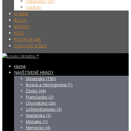
Taliansko (59)
Vatikán
O MNE
BLOG
BESEDY
KVÍZ
PODPOR MA
ZĽAVOVÉ KÓDY
Home
NAVŠTÍVENÉ HRADY
Slovensko (190)
Bosna a Hercegovina (1)
Česko (44)
Francúzsko (2)
Chorvátsko (26)
Lichtenštajnsko (3)
Maďarsko (2)
Monako (1)
Nemecko (4)