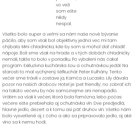
vo veži
som ešte
nikdy
nespal.
Všetko bolo super a veľmi sa nám naše nové bývanie
páčilo, aby som však bol objektívny jedna vec mi tam
chýbala. Mini chladnička, kde by som si mohol dať chladiť
nápoje. Boli sme však na hrade a v tých dobách chladničky
nemali, takže to bolo v poriadku. Po vybalení nás čakal
program. Exkluzívna kuchárska šou a ochutnávkou jedál. Na
starosti to mal vychýrený šéfkuchár Peter Kulhány. Tento
večer sme trávili v zostave ja, Kamča a Lucasko. Lily dávala
pozor na našich drobcov. Hotel je ‘pet friendly’, no zobrať ich
na takúto večeru by nás samozrejme ani nenapadlo.
Vrátim sa však k večeri, ktorá bola famózna, lebo počas
večere ešte prebiehala aj ochutnávka vín. Dve predjedlá,
hlavné jedlo, dezert a k tomu asi päť druhov vín. Všetko nám
bolo vysvetlené aj z čoho a ako sa pripravovalo jedlo, aj aké
víno sa k nemu hodí.