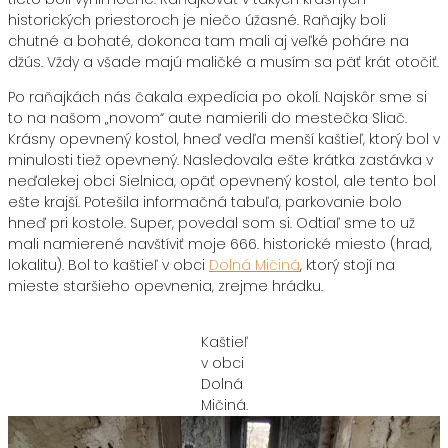
historických priestoroch je niečo úžasné. Raňajky boli
chutné a bohaté, dokonca tam mali aj veľké poháre na
džús. Vždy a všade majú maličké a musím sa päť krát otočiť.
Po raňajkách nás čakala expedícia po okolí. Najskôr sme si
to na našom „novom“ aute namierili do mestečka Sliač.
Krásny opevnený kostol, hneď vedľa menší kaštieľ, ktorý bol v
minulosti tiež opevnený. Nasledovala ešte krátka zastávka v
neďalekej obci Sielnica, opäť opevnený kostol, ale tento bol
ešte krajší. Potešila informačná tabuľa, parkovanie bolo
hneď pri kostole. Super, povedal som si. Odtiaľ sme to už
mali namierené navštíviť moje 666. historické miesto (hrad,
lokalitu). Bol to kaštieľ v obci
Dolná Mičiná
, ktorý stojí na
mieste staršieho opevnenia, zrejme hrádku.
Kaštieľ
v obci
Dolná
Mičiná.