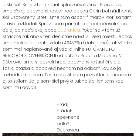
a skúšali. Sme v tom zatiaľ úplní začiatočníci. Pokračovali
sme ďalej, opevnený kostol nad obcou Čerín bol nádherný,
žiaľ uzatvorený. Stretli sme tam aspoň filmárov, ktorí sa tam
práve rozkladali. Spravil som pár fotiek a pokračovali sme
ďalej do neďalekej obce
Dúbravica
. Pokiaľ sa v tom už
strácate tak áno v ten deň sme navštívili veľa miest. Jednak
sme mali super auto vďaka ARAVERu (ďakujeme), tak všetko
som mal naplánované aj vďaka knihe PUTOVANIE PO
HRADOCH SLOVENSKÝCH ll od autora Rudolfa Mladého. V
Dúbravici sme si pozreli hrad, opevnený kaštieľ či sídlo.
Ťažká otázka a odpoveď nechám na odborníkov, čo ja
rozhodne nie som. Tento objekt som pozrel len s Lucasom
aj to štýlom, že ja som šiel prvý a Lukino šiel len tam, kde
som mu dovolil.
Hrad,
hrádok,
opevnené
sídlo?
Dúbravica.