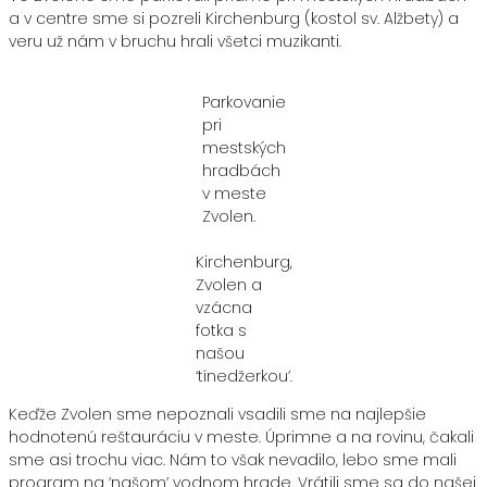
a v centre sme si pozreli Kirchenburg (kostol sv. Alžbety) a
veru už nám v bruchu hrali všetci muzikanti.
Parkovanie
pri
mestských
hradbách
v meste
Zvolen.
Kirchenburg,
Zvolen a
vzácna
fotka s
našou
‘tínedžerkou’.
Keďže Zvolen sme nepoznali vsadili sme na najlepšie
hodnotenú reštauráciu v meste. Úprimne a na rovinu, čakali
sme asi trochu viac. Nám to však nevadilo, lebo sme mali
program na ‘našom’ vodnom hrade. Vrátili sme sa do našej