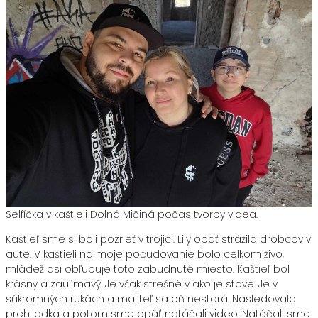
Selfíčka v kaštieli Dolná Mičiná počas tvorby videa.
Kaštieľ sme si boli pozrieť v trojici. Lily opäť strážila drobcov v
aute. V kaštieli na moje počudovanie bolo celkom živo,
mládež asi obľubuje toto zabudnuté miesto. Kaštieľ bol
krásny a zaujímavý. Je však strešné v ako je stave. Je v
súkromných rukách a majiteľ sa oň nestará. Nasledovala
prehliadka a potom sme opäť natáčali video. Natáčali sme