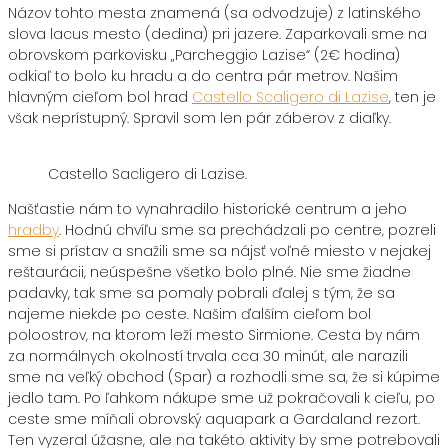
Názov tohto mesta znamená (sa odvodzuje) z latinského
slova lacus mesto (dedina) pri jazere. Zaparkovali sme na
obrovskom parkovisku „Parcheggio Lazise“ (2€ hodina)
odkiaľ to bolo ku hradu a do centra pár metrov. Našim
hlavným cieľom bol hrad
Castello Scaligero di Lazise
, ten je
však neprístupný. Spravil som len pár záberov z diaľky.
Castello Sacligero di Lazise.
Našťastie nám to vynahradilo historické centrum a jeho
hradby
. Hodnú chvíľu sme sa prechádzali po centre, pozreli
sme si prístav a snažili sme sa nájsť voľné miesto v nejakej
reštaurácii, neúspešne všetko bolo plné. Nie sme žiadne
padavky, tak sme sa pomaly pobrali ďalej s tým, že sa
najeme niekde po ceste. Našim ďalším cieľom bol
poloostrov, na ktorom leží mesto Sirmione. Cesta by nám
za normálnych okolností trvala cca 30 minút, ale narazili
sme na veľký obchod (Spar) a rozhodli sme sa, že si kúpime
jedlo tam. Po ľahkom nákupe sme už pokračovali k cieľu, po
ceste sme míňali obrovský aquapark a Gardaland rezort.
Ten vyzeral úžasne, ale na takéto aktivity by sme potrebovali