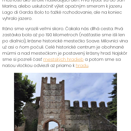
možnosti ako stráviť nasledujúci deň. Prvá vydať sa do San
Marína, alebo uskutočniť výlet opačným smerom k jazeru
Lago di Garda. Bolo to ťažké rozhodovanie, ale na koniec
vyhralo jazero.
Ráno sme vyrazili veľmi skoro. Čakala nás dlhá cesta. Prvá
zastávka bola až po 190 kilometroch (našťastie sme išli len
po diaľnici), krásne historické mestečko Soave. Milovníci vína
už asi o ňom počuli. Celé historické centrum je obohnané
múrmi a nad mestečkom je postavený krásny hrad. Najskôr
sme si pozreli časť
mestských hradieb
a potom sme sa
našou vločkou odviezli až priamo k
hradu
.