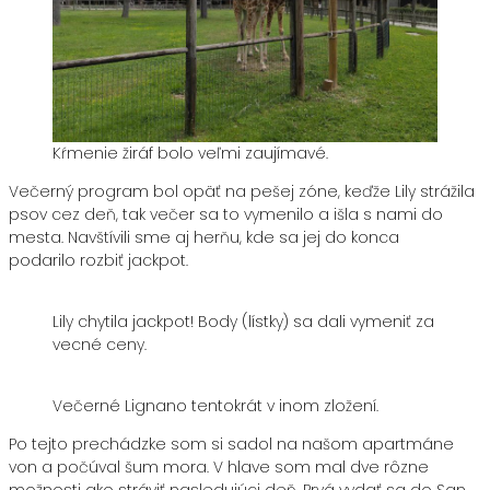
Kŕmenie žiráf bolo veľmi zaujímavé.
Večerný program bol opäť na pešej zóne, keďže Lily strážila
psov cez deň, tak večer sa to vymenilo a išla s nami do
mesta. Navštívili sme aj herňu, kde sa jej do konca
podarilo rozbiť jackpot.
Lily chytila jackpot! Body (lístky) sa dali vymeniť za
vecné ceny.
Večerné Lignano tentokrát v inom zložení.
Po tejto prechádzke som si sadol na našom apartmáne
von a počúval šum mora. V hlave som mal dve rôzne