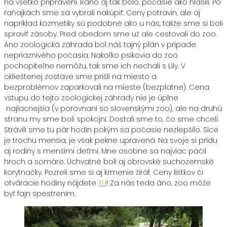
na všetko pripravení. Ráno aj tak bolo, počasie ako hlásili. Po
raňajkách sme sa vybrali nakúpiť. Ceny potravín, ale aj
napríklad kozmetiky sú podobné ako u nás, takže sme si boli
spraviť zásoby. Pred obedom sme už ale cestovali do zoo.
Áno zoologická záhrada bol náš tajný plán v prípade
nepriaznivého počasia. Nakoľko psíkovia do zoo
pochopiteľne nemôžu, tak sme ich nechali s Lily. V
oklieštenej zostave sme prišli na miesto a
bezproblémov zaparkovali na mieste (bezplatne). Cena
vstupu do tejto zoologickej záhrady nie je úplne
najlacnejšia (v porovnaní so slovenskými zoo), ale na druhú
stranu my sme boli spokojní. Dostali sme to, čo sme chceli.
Strávili sme tu pár hodín pokým sa počasie nezlepšilo. Síce
je trochu menšia, je však pekne upravená. Na svoje si prídu
aj rodiny s menšími deťmi. Mne osobne sa najviac páčil
hroch a somáre. Úchvatné boli aj obrovské suchozemské
korytnačky. Pozreli sme si aj kŕmenie žiráf. Ceny lístkov či
otváracie hodiny nájdete
TU
! Za nás teda áno, zoo môže
byť fajn spestrením.