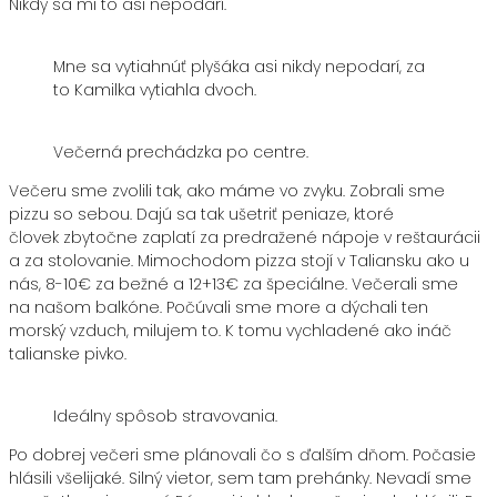
Nikdy sa mi to asi nepodarí.
Mne sa vytiahnúť plyšáka asi nikdy nepodarí, za
to Kamilka vytiahla dvoch.
Večerná prechádzka po centre.
Večeru sme zvolili tak, ako máme vo zvyku. Zobrali sme
pizzu so sebou. Dajú sa tak ušetriť peniaze, ktoré
človek zbytočne zaplatí za predražené nápoje v reštaurácii
a za stolovanie. Mimochodom pizza stojí v Taliansku ako u
nás, 8-10€ za bežné a 12+13€ za špeciálne. Večerali sme
na našom balkóne. Počúvali sme more a dýchali ten
morský vzduch, milujem to. K tomu vychladené ako ináč
talianske pivko.
Ideálny spôsob stravovania.
Po dobrej večeri sme plánovali čo s ďalším dňom. Počasie
hlásili všelijaké. Silný vietor, sem tam prehánky. Nevadí sme