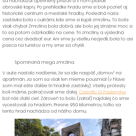
sa nachádzal opevnený prístav a v ňom plávali
obrovské kapry. Po prehliadke hradu sme si boli pozrieť aj
historické centrum a mestské hradby. Posledná naša
zastávka bola v cukrárni, kde sme si kúpili zmrzlinu. To bola
však chyba! Zmrzlina bola dobrá, ale bolo jej strašne moc a
to sa potom odzrkadlilo na cene. Tri zmrzliny a výsledná
cena cez dvadsať eur. Ani sme ju všetku nezjedli, bola to asi
pasca na turistov a my sme sa chytili.
Spomínaná mega zmrzlina.
V aute nastalo nadšenie, že sa ide naspäť „domov“ na
apartmán. Ja som sa však len mierne pousmial (v hlave
som mal ešte ďalšie tri hradné zastávky). Všetky protesty
boli márne, pokračovali sme ďalej.
Castello Di Padenghe
bol náš ďalší cieľ. Zároveň to bolo (zatiaľ) najďalej čo sme
vycestovali za hradom. Presne 950 kilometrov, toľko sa
tento hrad nachádza od nášho domu.