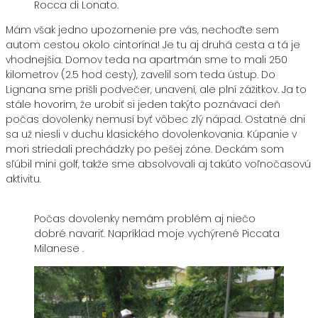
Rocca di Lonato.
Mám však jedno upozornenie pre vás, nechoďte sem
autom cestou okolo cintorína! Je tu aj druhá cesta a tá je
vhodnejšia. Domov teda na apartmán sme to mali 250
kilometrov (2.5 hod cesty), zavelil som teda ústup. Do
Lignana sme prišli podvečer, unavení, ale plní zážitkov. Ja to
stále hovorím, že urobiť si jeden takýto poznávací deň
počas dovolenky nemusí byť vôbec zlý nápad. Ostatné dni
sa už niesli v duchu klasického dovolenkovania. Kúpanie v
mori striedali prechádzky po pešej zóne. Deckám som
sľúbil mini golf, takže sme absolvovali aj takúto voľnočasovú
aktivitu.
Počas dovolenky nemám problém aj niečo
dobré navariť. Napríklad moje vychýrené Piccata
Milanese .