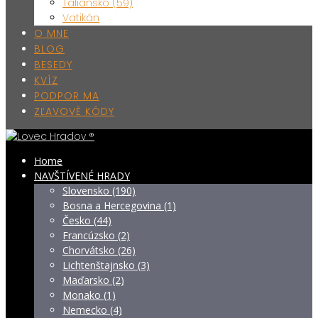
Taliansko (59)
Vatikán
O MNE
BLOG
BESEDY
KVÍZ
PODPOR MA
ZĽAVOVÉ KÓDY
Home
NAVŠTÍVENÉ HRADY
Slovensko (190)
Bosna a Hercegovina (1)
Česko (44)
Francúzsko (2)
Chorvátsko (26)
Lichtenštajnsko (3)
Maďarsko (2)
Monako (1)
Nemecko (4)