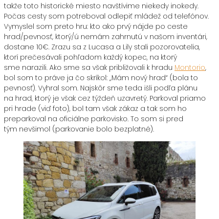
takže toto historické miesto navštívime niekedy inokedy.
Počas cesty som potreboval odlepiť mládež od telefónov.
Vymyslel som preto hru: kto ako prvý nájde po ceste
hrad/pevnosť, ktorý/ú nemám zahrnutú v našom inventári,
dostane 10€. Zrazu sa z Lucasa a Lily stali pozorovatelia,
ktorí prečesávali pohľadom každý kopec, na ktorý
sme narazili. Ako sme sa však približovali k hradu
Montorio
,
bol som to práve ja čo skríkol: ‚,Mám nový hrad“ (bola to
pevnosť). Vyhral som. Najskôr sme teda išli podľa plánu
na hrad, ktorý je však cez týždeň uzavretý. Parkoval priamo
pri hrade (viď foto), bol tam však zákaz a tak som ho
preparkoval na oficiálne parkovisko. To som si pred
tým nevšimol (parkovanie bolo bezplatné).