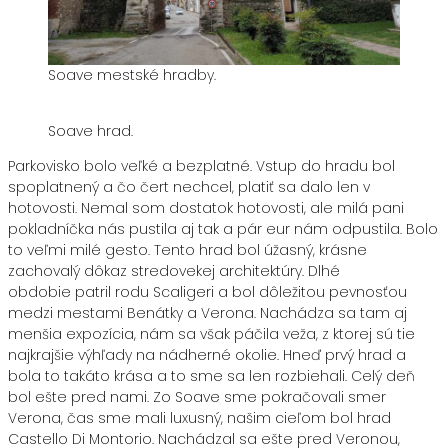
Soave mestské hradby.
Soave hrad.
Parkovisko bolo veľké a bezplatné. Vstup do hradu bol
spoplatnený a čo čert nechcel, platiť sa dalo len v
hotovosti. Nemal som dostatok hotovosti, ale milá pani
pokladníčka nás pustila aj tak a pár eur nám odpustila. Bolo
to veľmi milé gesto. Tento hrad bol úžasný, krásne
zachovalý dôkaz stredovekej architektúry. Dlhé
obdobie patril rodu Scaligeri a bol dôležitou pevnosťou
medzi mestami Benátky a Verona. Nachádza sa tam aj
menšia expozícia, nám sa však páčila veža, z ktorej sú tie
najkrajšie výhľady na nádherné okolie. Hneď prvý hrad a
bola to takáto krása a to sme sa len rozbiehali. Celý deň
bol ešte pred nami. Zo Soave sme pokračovali smer
Verona, čas sme mali luxusný, našim cieľom bol hrad
Castello Di Montorio. Nachádzal sa ešte pred Veronou,