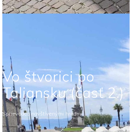
Vo štvorici po
Taliansku (časť 2.)
Sprievodca navštívenými hradmi