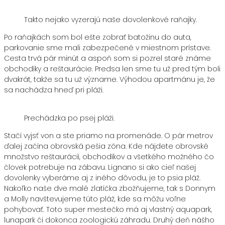
Takto nejako vyzerajú naše dovolenkové raňajky.
Po raňajkách som bol ešte zobrať batožinu do auta,
parkovanie sme mali zabezpečené v miestnom prístave.
Cesta trvá pár minút a aspoň som si pozrel staré známe
obchodíky a reštaurácie. Predsa len sme tu už pred tým boli
dvakrát, takže sa tu už význame. Výhodou apartmánu je, že
sa nachádza hneď pri pláži.
Prechádzka po psej pláži.
Stačí vyjsť von a ste priamo na promenáde. O pár metrov
ďalej začína obrovská pešia zóna. Kde nájdete obrovské
množstvo reštaurácií, obchodíkov a všetkého možného čo
človek potrebuje na zábavu. Lignano si ako cieľ našej
dovolenky vyberáme aj z iného dôvodu, je to psia pláž.
Nakoľko naše dve malé zlatíčka zbožňujeme, tak s Donnym
a Molly navštevujeme túto pláž, kde sa môžu voľne
pohybovať. Toto super mestečko má aj vlastný aquapark,
lunapark či dokonca zoologickú záhradu. Druhý deň nášho