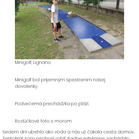
Minigolf, Lignano.
Minigolf bol príjemným spestrením našej
dovolenky.
Podvečerná prechádzka po pláži.
Rozlúčkové foto s morom.
Sedem dní ubehlo ako voda a nás už čakala cesta domov.
Tentokrát som nechcel robiť žiadne extrémne zachádzky