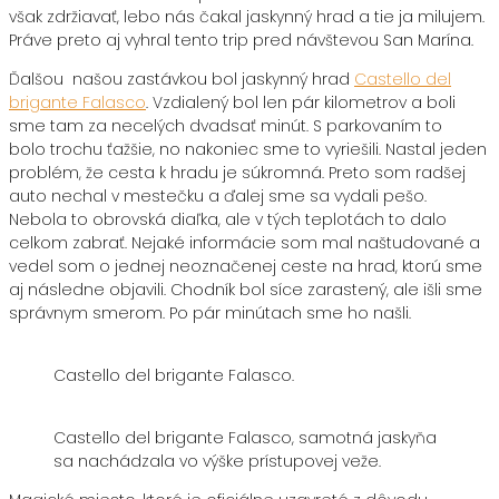
však zdržiavať, lebo nás čakal jaskynný hrad a tie ja milujem.
Práve preto aj vyhral tento trip pred návštevou San Marína.
Ďalšou našou zastávkou bol jaskynný hrad
Castello del
brigante Falasco
. Vzdialený bol len pár kilometrov a boli
sme tam za necelých dvadsať minút. S parkovaním to
bolo trochu ťažšie, no nakoniec sme to vyriešili. Nastal jeden
problém, že cesta k hradu je súkromná. Preto som radšej
auto nechal v mestečku a ďalej sme sa vydali pešo.
Nebola to obrovská diaľka, ale v tých teplotách to dalo
celkom zabrať. Nejaké informácie som mal naštudované a
vedel som o jednej neoznačenej ceste na hrad, ktorú sme
aj následne objavili. Chodník bol síce zarastený, ale išli sme
správnym smerom. Po pár minútach sme ho našli.
Castello del brigante Falasco.
Castello del brigante Falasco, samotná jaskyňa
sa nachádzala vo výške prístupovej veže.