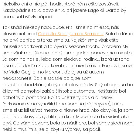
niekoľko dní a nie pár hodín, ktoré nám ešte zostávali.
Každopádne taká dovolenka pri jazere Lago di Garda by
nemusel byť zlý nápad.
Tak snáď niekedy nabudúce. Prišli sme na miesto, náš
hlavný cieľ hrad
Castello Scaligero di Sirmione
. Bola to láska
na prvý pohľad a teraz sme tu. Najskôr sme však ešte
museli zaparkovať a to býva v sezóne trochu problém. My
sme však mali šťastie a našli sme jedno parkovacie miesto.
Ja som ho našiel, lebo som sledoval rodinku, ktorá už toho
asi mala dosť a zaparkoval som miesto nich. Parkovali sme
na Viale Guglielmo Marconi, ďalej sa už autom
nedostanete. Ďalšie šťastie bolo, že som
zazrel pochôdzkára, ktorý kontroloval lístky. Spýtal som sa ho
či by mi pomohol zakúpiť lístok z automatu. Našťastie bol
ochotný a pomohol. Bol to ušetrený čas a aj nervy.
Parkovanie sme vyriešili (toho som sa bál najviac), teraz
sme si už išli užívať mesto a hlavne hrad. Ako obvykle, ja som
bol nedočkavý a zrýchlil som krok. Musel som ho vidieť ako
prvý. Čo vám poviem, bola to nádhera, bol som v siedmom
nebi a myslím si, že aj zbytku výpravy sa páčil.