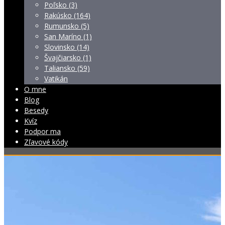
Poľsko (3)
Rakúsko (164)
Rumunsko (5)
San Maríno (1)
Slovinsko (14)
Švajčiarsko (1)
Taliansko (59)
Vatikán
O mne
Blog
Besedy
Kvíz
Podpor ma
Zľavové kódy