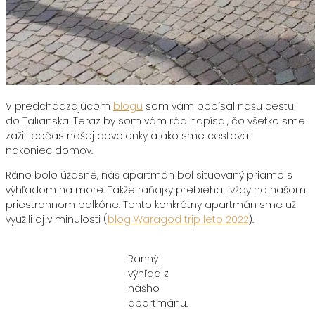
V predchádzajúcom
blogu
som vám popísal našu cestu
do Talianska. Teraz by som vám rád napísal, čo všetko sme
zažili počas našej dovolenky a ako sme cestovali
nakoniec domov.
Ráno bolo úžasné, náš apartmán bol situovaný priamo s
výhľadom na more. Takže raňajky prebiehali vždy na našom
priestrannom balkóne. Tento konkrétny apartmán sme už
využili aj v minulosti (
blog Waragod trip leto 2022
).
Ranný
výhľad z
nášho
apartmánu.