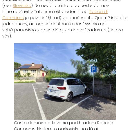
(cez
Slovinsko
). No nedalo mi to a po ceste domov
sme navštívili v Taliansku ešte jeden hrad.
Rocca di
Cormoms
je pevnosť (hrad) v pohorí Monte Quari. Prístup je
jednoduchý, autom sa dostanete dosť vysoko na
veľké parkovisko, kde sa dá aj kempovať zadarmo (tip pre
vás).
Cesta domov, parkovanie pod hradom Rocca di
Cormoms. Na tomto parkovisku sa dá aj