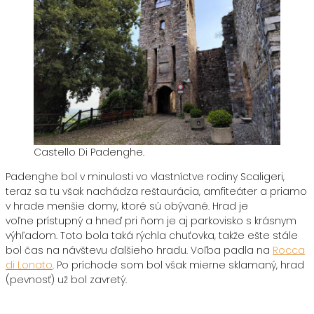
Castello Di Padenghe.
Padenghe bol v minulosti vo vlastníctve rodiny Scaligeri,
teraz sa tu však nachádza reštaurácia, amfiteáter a priamo
v hrade menšie domy, ktoré sú obývané. Hrad je
voľne prístupný a hneď pri ňom je aj parkovisko s krásnym
výhľadom. Toto bola taká rýchla chuťovka, takže ešte stále
bol čas na návštevu ďalšieho hradu. Voľba padla na
Rocca
di Lonato
. Po príchode som bol však mierne sklamaný, hrad
(pevnosť) už bol zavretý.