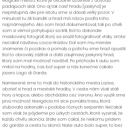
Magické miesto, ktoré je oficiálne uzavreté z dôvodu
padajúcich skál. Ono aj tak časť hradu (jaskyňa) je
neprístupná, ale pre istotu sme si dávali veľký pozor. V
minulosti tu žili banditi a hrad má názov podľa toho
najznámejšeho. Ako som hrad dokumentoval, tak po chvíli
som si všimol pohybujúci sa krík. Bol to dokonale
maskovaný fotograf, ktorý sa snažil fotografovať vtáky. Určite
nečakal návštevu Lovca Hradov. Dal som mu menšie
znamenie či pozdrav a pomaly a potichu sme hrad opustili.
Bol to obrovský zážitok a ďalší zaujímavý jaskynný hrad,
ktorý som mal možnosť navštíviť. Po príchode k autu som
mrkol na hodiny, čas bol super a nás konečne čakalo
jazero Lago di Garda.
Namierené sme to mali do historického mesta Lazise,
obzrieť si hrad a mestské hradby. V ceste nám však stáli
hory a kopce, alebo obchádzka cez Veronu. Áno využili sme
prvú možnosť. Navigácia mi síce ponúkla trasu, ktorá
sľubovala adrenalín v podobe rôznych serpentín. Nečakal
som však že pôjdeme po úzkych cestách, ktoré vyzerali, že
každú chvíľu skončia. Stále som čakal, že niekomu prídem
do garáže a cesta tu skončí. Naše auto bolo super, to bez