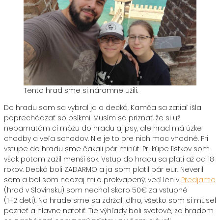
Tento hrad sme si náramne užili.
Do hradu som sa vybral ja a decká, Kamča sa zatiaľ išla
poprechádzať so psíkmi. Musím sa priznať, že si už
nepamätám či môžu do hradu aj psy, ale hrad má úzke
chodby a veľa schodov. Nie je to pre nich moc vhodné. Pri
vstupe do hradu sme čakali pár minút. Pri kúpe lístkov som
však potom zažil menší šok. Vstup do hradu sa platí až od 18
rokov. Decká boli ZADARMO a ja som platil pár eur. Neveril
som a bol som naozaj milo prekvapený, veď len v
Predjame
(hrad v Slovinsku) som nechal skoro 50€ za vstupné
(1+2 deti). Na hrade sme sa zdržali dlho, všetko som si musel
pozrieť a hlavne nafotiť. Tie výhľady boli svetové, za hradom