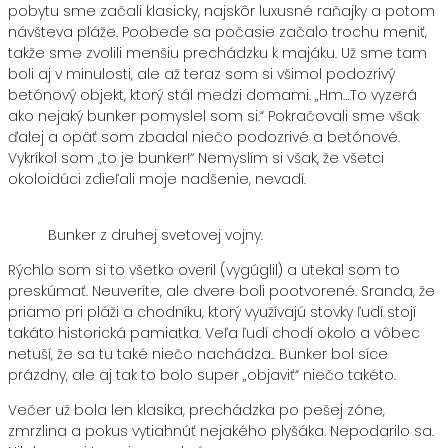
pobytu sme začali klasicky, najskôr luxusné raňajky a potom
návšteva pláže. Poobede sa počasie začalo trochu meniť,
takže sme zvolili menšiu prechádzku k majáku. Už sme tam
boli aj v minulosti, ale až teraz som si všimol podozrivý
betónový objekt, ktorý stál medzi domami. „Hm…To vyzerá
ako nejaký bunker pomyslel som si.“ Pokračovali sme však
ďalej a opäť som zbadal niečo podozrivé a betónové.
Vykríkol som ,,to je bunker!‘‘ Nemyslím si však, že všetci
okoloidúci zdieľali moje nadšenie, nevadí.
Bunker z druhej svetovej vojny.
Rýchlo som si to všetko overil (vygúglil) a utekal som to
preskúmať. Neuveríte, ale dvere boli pootvorené. Sranda, že
priamo pri pláži a chodníku, ktorý využívajú stovky ľudí stojí
takáto historická pamiatka. Veľa ľudí chodí okolo a vôbec
netuší, že sa tu také niečo nachádza.. Bunker bol síce
prázdny, ale aj tak to bolo super „objaviť“ niečo takéto.
Večer už bola len klasika, prechádzka po pešej zóne,
zmrzlina a pokus vytiahnúť nejakého plyšáka. Nepodarilo sa.