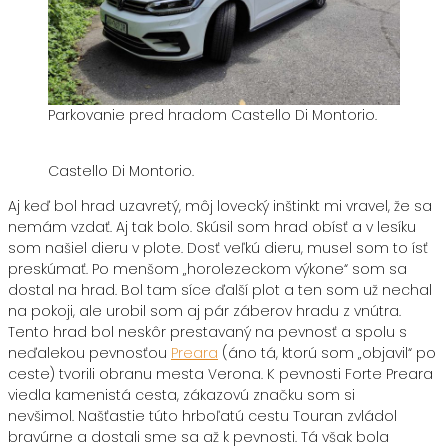
Parkovanie pred hradom Castello Di Montorio.
Castello Di Montorio.
Aj keď bol hrad uzavretý, môj lovecký inštinkt mi vravel, že sa
nemám vzdať. Aj tak bolo. Skúsil som hrad obísť a v lesíku
som našiel dieru v plote. Dosť veľkú dieru, musel som to ísť
preskúmať. Po menšom „horolezeckom výkone“ som sa
dostal na hrad. Bol tam síce ďalší plot a ten som už nechal
na pokoji, ale urobil som aj pár záberov hradu z vnútra.
Tento hrad bol neskôr prestavaný na pevnosť a spolu s
neďalekou pevnosťou
Preara
(áno tá, ktorú som „objavil“ po
ceste) tvorili obranu mesta Verona. K pevnosti Forte Preara
viedla kamenistá cesta, zákazovú značku som si
nevšimol. Našťastie túto hrboľatú cestu Touran zvládol
bravúrne a dostali sme sa až k pevnosti. Tá však bola