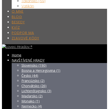
Taliansko (59)
Vatikán
O MNE
BLOG
BESEDY
KVÍZ
PODPOR MA
ZĽAVOVÉ KÓDY
Home
NAVŠTÍVENÉ HRADY
Slovensko (190)
Bosna a Hercegovina (1)
Česko (44)
Francúzsko (2)
Chorvátsko (26)
Lichtenštajnsko (3)
Maďarsko (2)
Monako (1)
Nemecko (4)