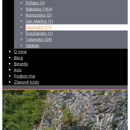
Poľsko (3)
Rakúsko (164)
Rumunsko (5)
San Maríno (1)
Slovinsko (14)
Švajčiarsko (1)
Taliansko (59)
Vatikán
O mne
Blog
Besedy
Kvíz
Podpor ma
Zľavové kódy