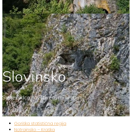
Slovinsko
Sprievodca navštívenými hradmi
Goriška statistična regija
Notrajnsko – Kraška