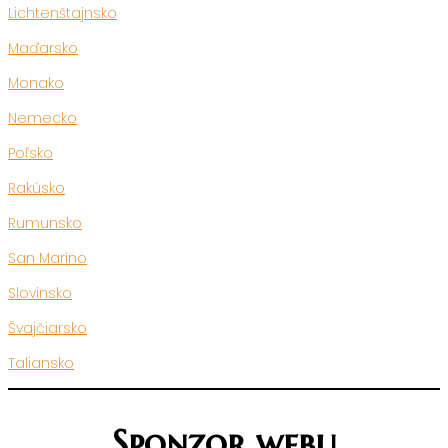
Lichtenštajnsko
Maďarsko
Monako
Nemecko
Poľsko
Rakúsko
Rumunsko
San Maríno
Slovinsko
Švajčiarsko
Taliansko
Sponzor webu