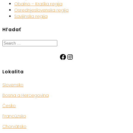
Obalno – Kraška regija
Osrednjeslovenska regija
Savijinska regija
Hľadať
Search
for:
Facebook
Instagram
Lokalita
Slovensko
Bosna a Hercegovina
Česko
Francúzsko
Chorvátsko