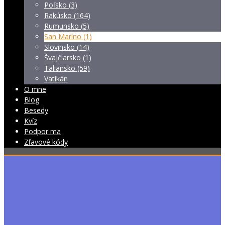
Poľsko (3)
Rakúsko (164)
Rumunsko (5)
San Maríno (1)
Slovinsko (14)
Švajčiarsko (1)
Taliansko (59)
Vatikán
O mne
Blog
Besedy
Kvíz
Podpor ma
Zľavové kódy