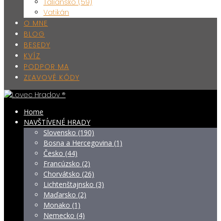
Taliansko (59)
Vatikán
O MNE
BLOG
BESEDY
KVÍZ
PODPOR MA
ZĽAVOVÉ KÓDY
Home
NAVŠTÍVENÉ HRADY
Slovensko (190)
Bosna a Hercegovina (1)
Česko (44)
Francúzsko (2)
Chorvátsko (26)
Lichtenštajnsko (3)
Maďarsko (2)
Monako (1)
Nemecko (4)