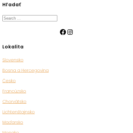
Hľadať
Search
for:
Facebook
Instagram
Lokalita
Slovensko
Bosna a Hercegovina
Česko
Francúzsko
Chorvátsko
Lichtenštajnsko
Maďarsko
Monako