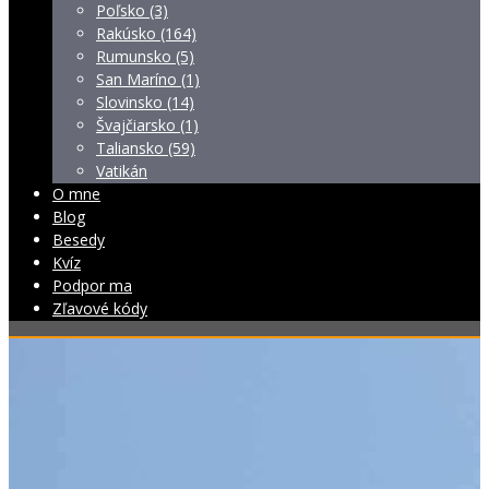
Poľsko (3)
Rakúsko (164)
Rumunsko (5)
San Maríno (1)
Slovinsko (14)
Švajčiarsko (1)
Taliansko (59)
Vatikán
O mne
Blog
Besedy
Kvíz
Podpor ma
Zľavové kódy