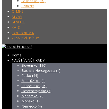
Taliansko (59)
Vatikán
O MNE
BLOG
BESEDY
KVÍZ
PODPOR MA
ZĽAVOVÉ KÓDY
Home
NAVŠTÍVENÉ HRADY
Slovensko (190)
Bosna a Hercegovina (1)
Česko (44)
Francúzsko (2)
Chorvátsko (26)
Lichtenštajnsko (3)
Maďarsko (2)
Monako (1)
Nemecko (4)