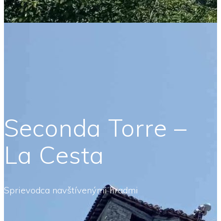
Seconda Torre –
La Cesta
Sprievodca navštívenými hradmi