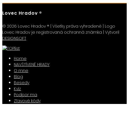
Lovec Hradov ®
© 2026 Lovec Hradov ® | Všetky práva vyhradené | Logo
Lovec Hradov je registrovaná ochranná známka | Vytvoril
DESIGNSOFT
Home
NAVŠTÍVENÉ HRADY
O mne
Blog
Besedy
Kvíz
Podpor ma
Zľavové kódy