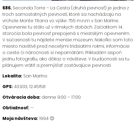
686.
Seconda Torre – La Cesta (druhá pevnosť) je jedna z
troch samostatných pevností, ktoré sa nachádzajú na
vrchole Monte Titana vo výške 755 m.n.m v San Maríne.
Opevnenie tu stálo už v rímskych dobách. Začiatkom 14.
storočia bola pevnosť prepojená s mestským opevnením.
V súčasnosti tu nájdete menšie múzeum. Nakoľko som toto
miesto navštívil pred necelými tridsiatimi rokmi, informácie
o ceste či náročnosti si nepamätám. Prikladám aspoň
jednu fotografiu, ako dôkaz o návšteve. V budúcnosti sa tu
plánujem vrátiť a premýšľať zostávajúce pevnosti.
Lokalita:
San Maríno
GPS:
43.933, 12.45158
Otváracia doba:
denne 9:00 – 17:00
Obtiažnosť:
—
Moja návšteva:
1994 🙂