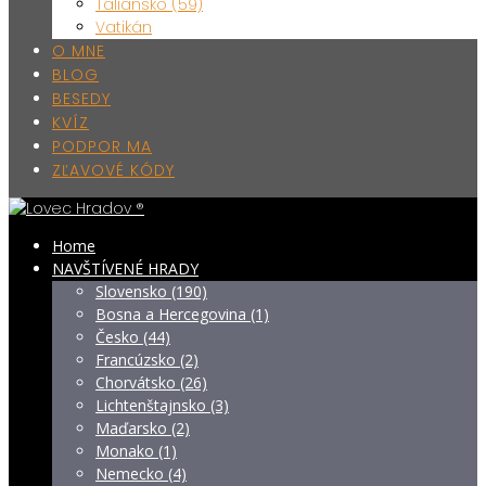
Taliansko (59)
Vatikán
O MNE
BLOG
BESEDY
KVÍZ
PODPOR MA
ZĽAVOVÉ KÓDY
Home
NAVŠTÍVENÉ HRADY
Slovensko (190)
Bosna a Hercegovina (1)
Česko (44)
Francúzsko (2)
Chorvátsko (26)
Lichtenštajnsko (3)
Maďarsko (2)
Monako (1)
Nemecko (4)