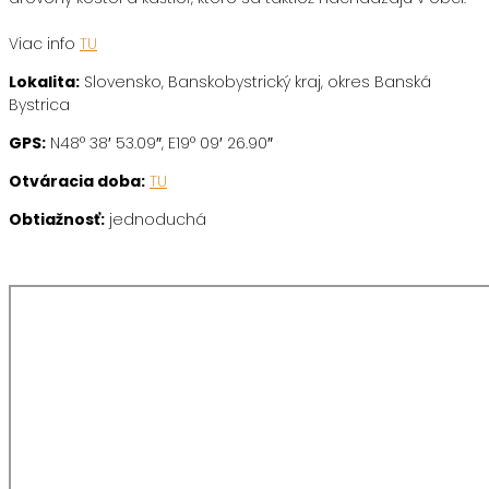
Viac info
TU
Lokalita:
Slovensko, Banskobystrický kraj, okres Banská
Bystrica
GPS:
N48° 38′ 53.09″, E19° 09′ 26.90″
Otváracia doba:
TU
Obtiažnosť:
jednoduchá