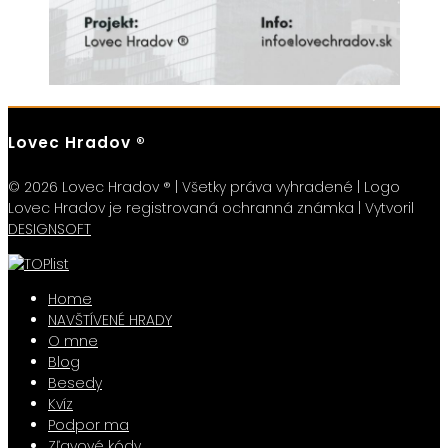
Lovec Hradov ®
© 2026 Lovec Hradov ® | Všetky práva vyhradené | Logo
Lovec Hradov je registrovaná ochranná známka | Vytvoril
DESIGNSOFT
Home
NAVŠTÍVENÉ HRADY
O mne
Blog
Besedy
Kvíz
Podpor ma
Zľavové kódy