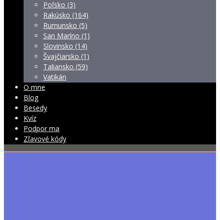
Poľsko (3)
Rakúsko (164)
Rumunsko (5)
San Maríno (1)
Slovinsko (14)
Švajčiarsko (1)
Taliansko (59)
Vatikán
O mne
Blog
Besedy
Kvíz
Podpor ma
Zľavové kódy