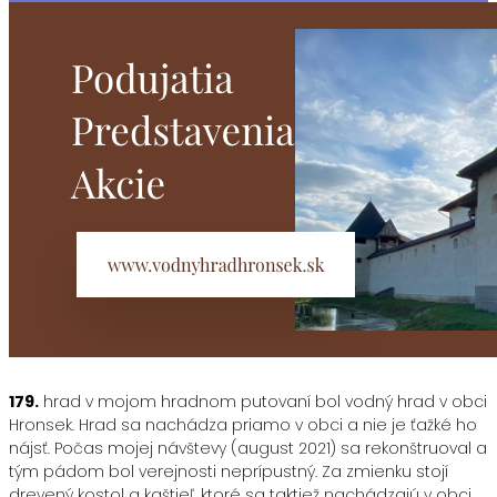
179.
hrad v mojom hradnom putovaní bol vodný hrad v obci
Hronsek. Hrad sa nachádza priamo v obci a nie je ťažké ho
nájsť. Počas mojej návštevy (august 2021) sa rekonštruoval a
tým pádom bol verejnosti neprípustný. Za zmienku stojí
drevený kostol a kaštieľ, ktoré sa taktiež nachádzajú v obci.