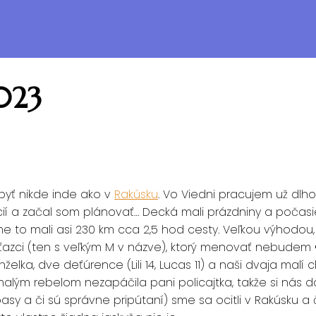
023
byť nikde inde ako v
Rakúsku
. Vo Viedni pracujem už dlh
rmácií a začal som plánovať… Decká mali prázdniny a počas
e to mali asi 230 km cca 2,5 hod cesty. Veľkou výhodou,
azci (ten s veľkým M v názve), ktorý menovať nebudem 🙂
lka, dve deťúrence (Lili 14, Lucas 11) a naši dvaja malí c
ým rebelom nezapáčila pani policajtka, takže si nás da
(pasy a či sú správne pripútaní) sme sa ocitli v Rakúsku 