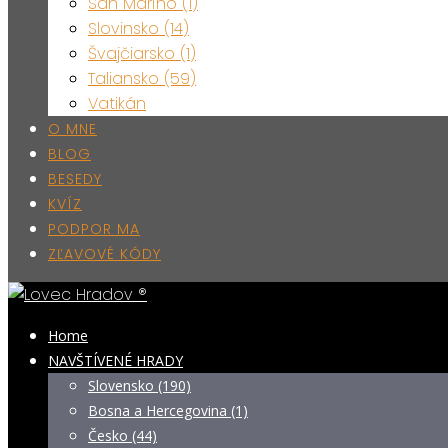
San Maríno (1)
Slovinsko (14)
Švajčiarsko (1)
Taliansko (59)
Vatikán
O MNE
BLOG
BESEDY
KVÍZ
PODPOR MA
ZĽAVOVÉ KÓDY
Home
NAVŠTÍVENÉ HRADY
Slovensko (190)
Bosna a Hercegovina (1)
Česko (44)