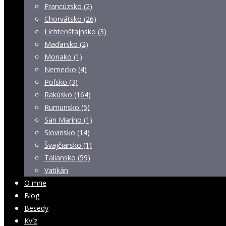
Francúzsko (2)
Chorvátsko (26)
Lichtenštajnsko (3)
Maďarsko (2)
Monako (1)
Nemecko (4)
Poľsko (3)
Rakúsko (164)
Rumunsko (5)
San Maríno (1)
Slovinsko (14)
Švajčiarsko (1)
Taliansko (59)
Vatikán
O mne
Blog
Besedy
Kvíz