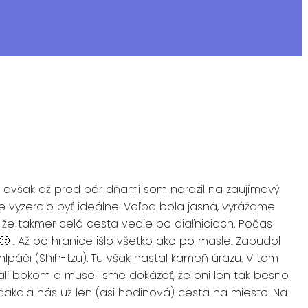
o avšak až pred pár dňami som narazil na zaujímavý
ie vyzeralo byť ideálne. Voľba bola jasná, vyrážame
 že takmer celá cesta vedie po diaľniciach. Počas
 . Až po hranice išlo všetko ako po masle. Zabudol
hlpáči (Shih-tzu). Tu však nastal kameň úrazu. V tom
li bokom a museli sme dokázať, že oni len tak besno
a čakala nás už len (asi hodinová) cesta na miesto. Na