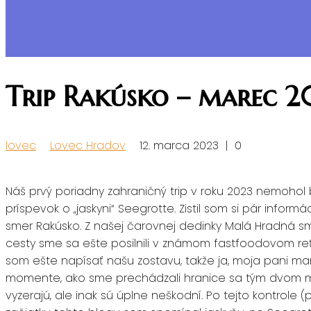
Trip Rakúsko – marec 2
lovec
Lovec Hradov
12. marca 2023
|
0
Náš prvý poriadny zahraničný trip v roku 2023 nemohol 
príspevok o „jaskyni“ Seegrotte. Zistil som si pár info
smer Rakúsko. Z našej čarovnej dedinky Malá Hradná sm
cesty sme sa ešte posilnili v známom fastfoodovom reť
som ešte napísať našu zostavu, takže ja, moja pani manže
momente, ako sme prechádzali hranice sa tým dvom mal
vyzerajú, ale inak sú úplne neškodní. Po tejto kontrole 