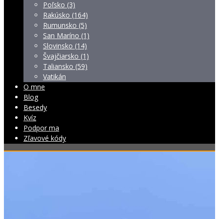
Poľsko (3)
Rakúsko (164)
Rumunsko (5)
San Maríno (1)
Slovinsko (14)
Švajčiarsko (1)
Taliansko (59)
Vatikán
O mne
Blog
Besedy
Kvíz
Podpor ma
Zľavové kódy