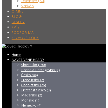
Taliansko (59)
Vatikán
O MNE
BLOG
BESEDY
KVÍZ
PODPOR MA
ZĽAVOVÉ KÓDY
Home
NAVŠTÍVENÉ HRADY
Slovensko (190)
Bosna a Hercegovina (1)
Česko (44)
Francúzsko (2)
Chorvátsko (26)
Lichtenštajnsko (3)
Maďarsko (2)
Monako (1)
Nemecko (4)