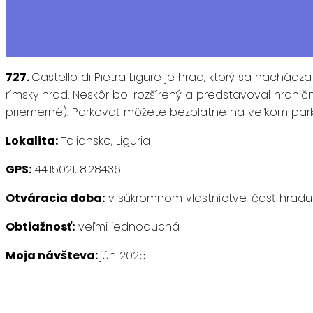
727.
Castello di Pietra Ligure je hrad, ktorý sa nach
rímsky hrad. Neskôr bol rozšírený a predstavoval hranič
priemerné). Parkovať môžete bezplatne na veľkom parko
Lokalita:
Taliansko, Liguria
GPS:
44.15021, 8.28436
Otváracia doba:
v súkromnom vlastníctve, časť hradu 
Obtiažnosť:
veľmi jednoduchá
Moja návšteva:
jún 2025