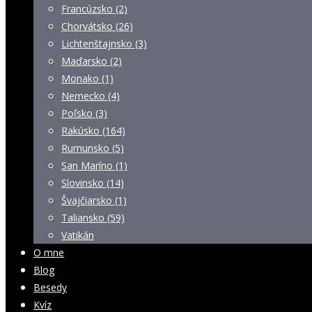
Francúzsko (2)
Chorvátsko (26)
Lichtenštajnsko (3)
Maďarsko (2)
Monako (1)
Nemecko (4)
Poľsko (3)
Rakúsko (164)
Rumunsko (5)
San Maríno (1)
Slovinsko (14)
Švajčiarsko (1)
Taliansko (59)
Vatikán
O mne
Blog
Besedy
Kvíz