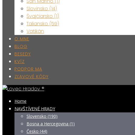
San Maríno (1)
Slovinsko (14)
Švajčiarsko (1)
Taliansko (59)
Vatikán
O MNE
BLOG
BESEDY
KVÍZ
PODPOR MA
ZĽAVOVÉ KÓDY
Home
NAVŠTÍVENÉ HRADY
Slovensko (190)
Bosna a Hercegovina (1)
Česko (44)