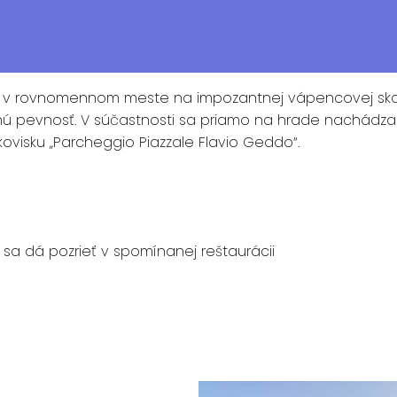
ádza v rovnomennom meste na impozantnej vápencovej ska
nú pevnosť. V súčastnosti sa priamo na hrade nachádza reš
visku „Parcheggio Piazzale Flavio Geddo“.
sa dá pozrieť v spomínanej reštaurácii