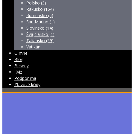
Poľsko (3)
Rakúsko (164)
Rumunsko (5)
San Maríno (1)
Slovinsko (14)
Švajčiarsko (1)
Taliansko (59)
Vatikán
O mne
Blog
Besedy
Kvíz
Podpor ma
Zľavové kódy