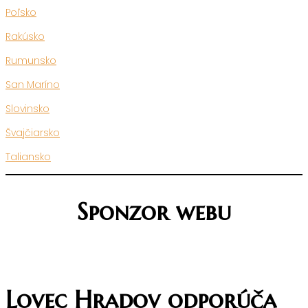
Poľsko
Rakúsko
Rumunsko
San Maríno
Slovinsko
Švajčiarsko
Taliansko
Sponzor webu
Lovec Hradov odporúča