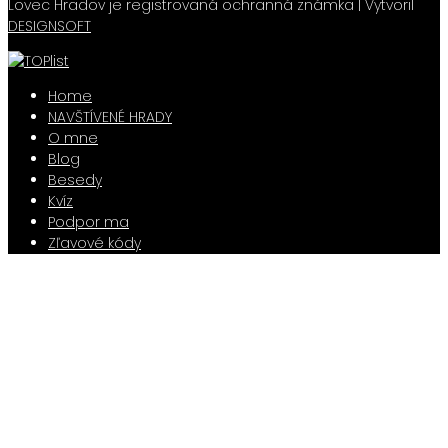
Lovec Hradov je registrovaná ochranná známka | Vytvoril
DESIGNSOFT
Home
NAVŠTÍVENÉ HRADY
O mne
Blog
Besedy
Kvíz
Podpor ma
Zľavové kódy