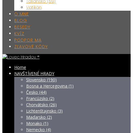
Taliansko (59)
Vatikán
O MNE
BLOG
BESEDY
KVÍZ
PODPOR MA
ZĽAVOVÉ KÓDY
Home
NAVŠTÍVENÉ HRADY
Slovensko (190)
Bosna a Hercegovina (1)
Česko (44)
Francúzsko (2)
Chorvátsko (26)
Lichtenštajnsko (3)
Maďarsko (2)
Monako (1)
Nemecko (4)