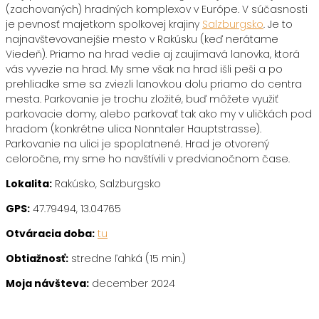
(zachovaných) hradných komplexov v Európe. V súčasnosti
je pevnosť majetkom spolkovej krajiny
Salzburgsko
. Je to
najnavštevovanejšie mesto v Rakúsku (keď nerátame
Viedeň). Priamo na hrad vedie aj zaujímavá lanovka, ktorá
vás vyvezie na hrad. My sme však na hrad išli peši a po
prehliadke sme sa zviezli lanovkou dolu priamo do centra
mesta. Parkovanie je trochu zložité, buď môžete využiť
parkovacie domy, alebo parkovať tak ako my v uličkách pod
hradom (konkrétne ulica Nonntaler Hauptstrasse).
Parkovanie na ulici je spoplatnené. Hrad je otvorený
celoročne, my sme ho navštívili v predvianočnom čase.
Lokalita:
Rakúsko, Salzburgsko
GPS:
47.79494, 13.04765
Otváracia doba:
tu
Obtiažnosť:
stredne ľahká (15 min.)
Moja návšteva:
december 2024