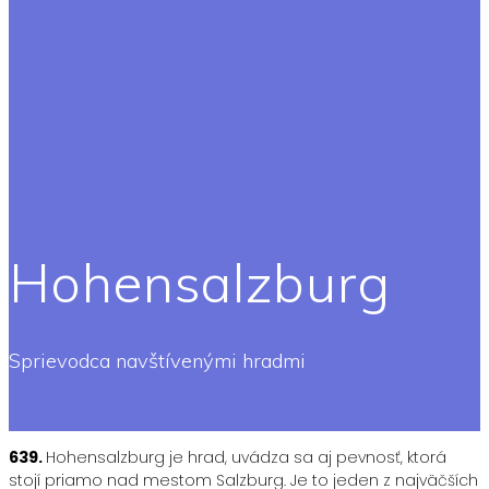
Hohensalzburg
Sprievodca navštívenými hradmi
639.
Hohensalzburg je hrad, uvádza sa aj pevnosť, ktorá
stojí priamo nad mestom Salzburg. Je to jeden z najväčších