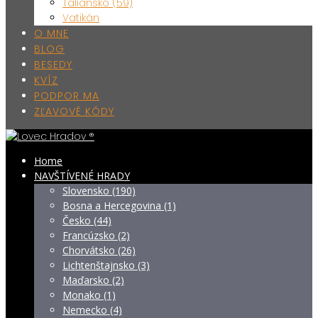
Taliansko (59)
Vatikán
O MNE
BLOG
BESEDY
KVÍZ
PODPOR MA
ZĽAVOVÉ KÓDY
Home
NAVŠTÍVENÉ HRADY
Slovensko (190)
Bosna a Hercegovina (1)
Česko (44)
Francúzsko (2)
Chorvátsko (26)
Lichtenštajnsko (3)
Maďarsko (2)
Monako (1)
Nemecko (4)