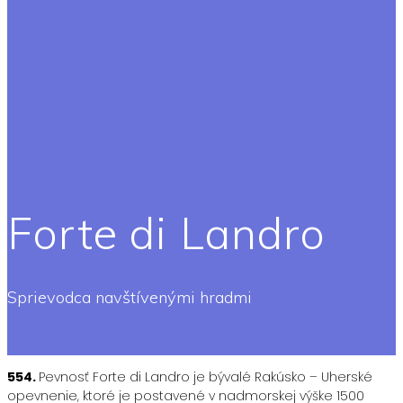
Forte di Landro
Sprievodca navštívenými hradmi
554.
Pevnosť Forte di Landro je bývalé Rakúsko – Uherské
opevnenie, ktoré je postavené v nadmorskej výške 1500