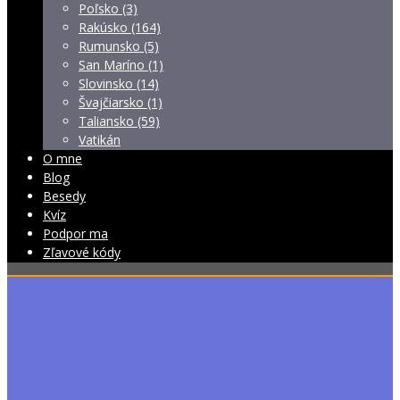
Poľsko (3)
Rakúsko (164)
Rumunsko (5)
San Maríno (1)
Slovinsko (14)
Švajčiarsko (1)
Taliansko (59)
Vatikán
O mne
Blog
Besedy
Kvíz
Podpor ma
Zľavové kódy