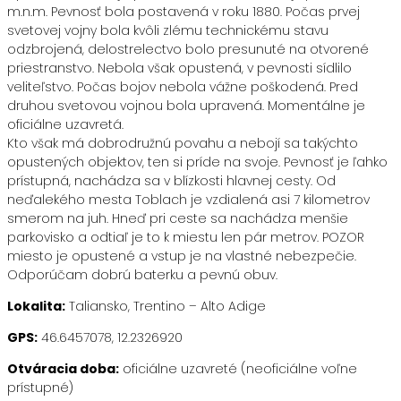
m.n.m. Pevnosť bola postavená v roku 1880. Počas prvej
svetovej vojny bola kvôli zlému technickému stavu
odzbrojená, delostrelectvo bolo presunuté na otvorené
priestranstvo. Nebola však opustená, v pevnosti sídlilo
veliteľstvo. Počas bojov nebola vážne poškodená. Pred
druhou svetovou vojnou bola upravená. Momentálne je
oficiálne uzavretá.
Kto však má dobrodružnú povahu a nebojí sa takýchto
opustených objektov, ten si príde na svoje. Pevnosť je ľahko
prístupná, nachádza sa v blízkosti hlavnej cesty. Od
neďalekého mesta Toblach je vzdialená asi 7 kilometrov
smerom na juh. Hneď pri ceste sa nachádza menšie
parkovisko a odtiaľ je to k miestu len pár metrov. POZOR
miesto je opustené a vstup je na vlastné nebezpečie.
Odporúčam dobrú baterku a pevnú obuv.
Lokalita:
Taliansko, Trentino – Alto Adige
GPS:
46.6457078, 12.2326920
Otváracia doba:
oficiálne uzavreté (neoficiálne voľne
prístupné)