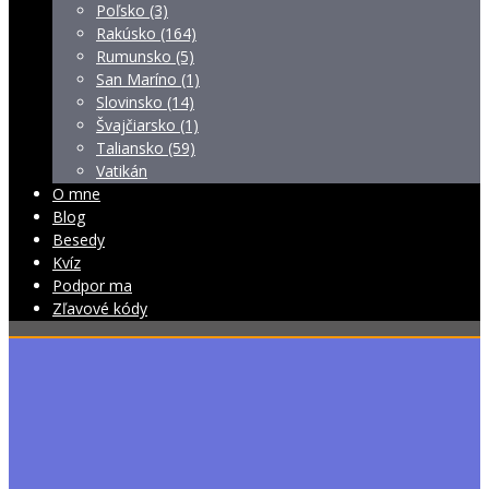
Poľsko (3)
Rakúsko (164)
Rumunsko (5)
San Maríno (1)
Slovinsko (14)
Švajčiarsko (1)
Taliansko (59)
Vatikán
O mne
Blog
Besedy
Kvíz
Podpor ma
Zľavové kódy