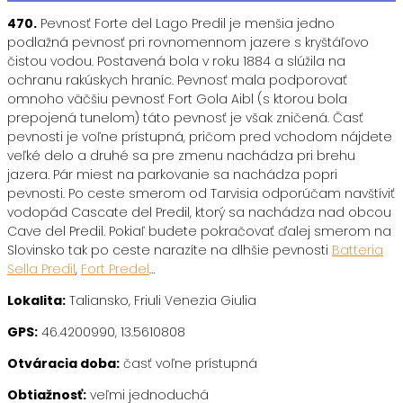
470.
Pevnosť Forte del Lago Predil je menšia jedno
podlažná pevnosť pri rovnomennom jazere s kryštáľovo
čistou vodou. Postavená bola v roku 1884 a slúžila na
ochranu rakúskych hraníc. Pevnosť mala podporovať
omnoho väčšiu pevnosť Fort Gola Aibl (s ktorou bola
prepojená tunelom) táto pevnosť je však zničená. Časť
pevnosti je voľne prístupná, pričom pred vchodom nájdete
veľké delo a druhé sa pre zmenu nachádza pri brehu
jazera. Pár miest na parkovanie sa nachádza popri
pevnosti. Po ceste smerom od Tarvisia odporúčam navštíviť
vodopád Cascate del Predil, ktorý sa nachádza nad obcou
Cave del Predil. Pokiaľ budete pokračovať ďalej smerom na
Slovinsko tak po ceste narazíte na dlhšie pevnosti
Batteria
Sella Predil
,
Fort Predel
…
Lokalita:
Taliansko, Friuli Venezia Giulia
GPS:
46.4200990, 13.5610808
Otváracia doba:
časť voľne prístupná
Obtiažnosť:
veľmi jednoduchá