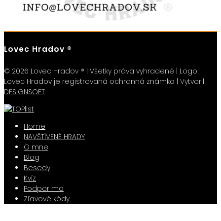
Lovec Hradov ®
© 2026 Lovec Hradov ® | Všetky práva vyhradené | Logo
Lovec Hradov je registrovaná ochranná známka | Vytvoril
DESIGNSOFT
Home
NAVŠTÍVENÉ HRADY
O mne
Blog
Besedy
Kvíz
Podpor ma
Zľavové kódy