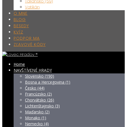
Taliansko (59)
Vatikán
O MNE
BLOG
BESEDY
KVÍZ
PODPOR MA
ZĽAVOVÉ KÓDY
Home
NAVŠTÍVENÉ HRADY
Slovensko (190)
Bosna a Hercegovina (1)
Česko (44)
Francúzsko (2)
Chorvátsko (26)
Lichtenštajnsko (3)
Maďarsko (2)
Monako (1)
Nemecko (4)