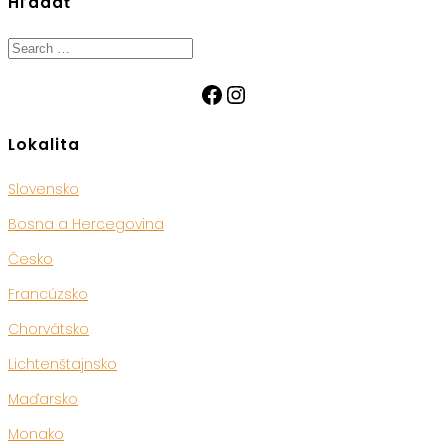
Hľadať
Search
for:
Facebook
Instagram
Lokalita
Slovensko
Bosna a Hercegovina
Česko
Francúzsko
Chorvátsko
Lichtenštajnsko
Maďarsko
Monako