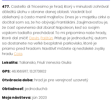
477.
Castello di Tricesimo je hrad, ktorý v minulosti zohrával
dôležitú úlohu v obrane danej oblasti. Viackrát bol
obliehaný a často menil majiteľov. Dnes je v majetku cirkvi a
dočítal som sa, že ho obývajú Františkáni. Zaujímavosťou je,
že časť opevnenia dal zbúrať Napoleon, keď so svojim
vojskom tadiaľto prechádzal. To mi pripomína naše hrady,
ktoré dal zničiť:
Devín
,
Pajštún
. Prístup je jednoduchý, autom
sa dostanete na veľké bezplatné parkovisko, ktoré je
priamo pred hradom. Navštíviť môžete aj neďaleké zvyšky
hradu
Coia
.
Lokalita:
Taliansko, Friuli Venezia Giulia
GPS:
46.1669117, 13.2173802
Otváracia doba:
hrad je pre verejnosť uzavretý
Obtiažnosť:
jednoduchá
Moja návšteva:
jún 2023