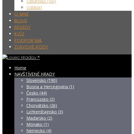
Taliansko (59)
Vatikán
O MNE
BLOG
BESEDY
KVÍZ
PODPOR MA
ZĽAVOVÉ KÓDY
Home
NAVŠTÍVENÉ HRADY
Slovensko (190)
Bosna a Hercegovina (1)
Česko (44)
Francúzsko (2)
Chorvátsko (26)
Lichtenštajnsko (3)
Maďarsko (2)
Monako (1)
Nemecko (4)