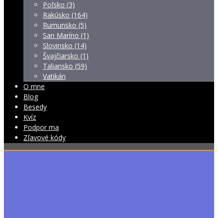
Poľsko (3)
Rakúsko (164)
Rumunsko (5)
San Maríno (1)
Slovinsko (14)
Švajčiarsko (1)
Taliansko (59)
Vatikán
O mne
Blog
Besedy
Kvíz
Podpor ma
Zľavové kódy