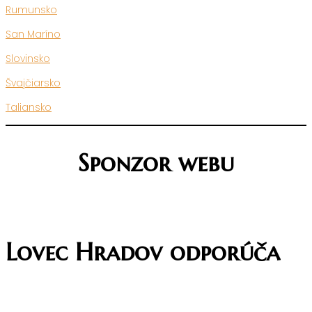
Rumunsko
San Maríno
Slovinsko
Švajčiarsko
Taliansko
Sponzor webu
Lovec Hradov odporúča