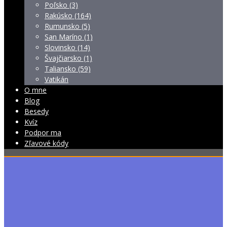
Poľsko (3)
Rakúsko (164)
Rumunsko (5)
San Maríno (1)
Slovinsko (14)
Švajčiarsko (1)
Taliansko (59)
Vatikán
O mne
Blog
Besedy
Kvíz
Podpor ma
Zľavové kódy