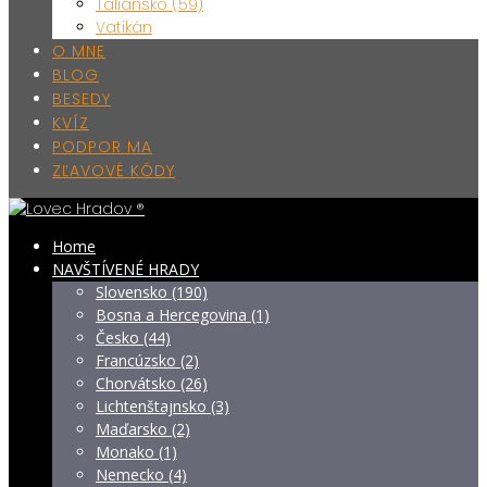
Taliansko (59)
Vatikán
O MNE
BLOG
BESEDY
KVÍZ
PODPOR MA
ZĽAVOVÉ KÓDY
Home
NAVŠTÍVENÉ HRADY
Slovensko (190)
Bosna a Hercegovina (1)
Česko (44)
Francúzsko (2)
Chorvátsko (26)
Lichtenštajnsko (3)
Maďarsko (2)
Monako (1)
Nemecko (4)