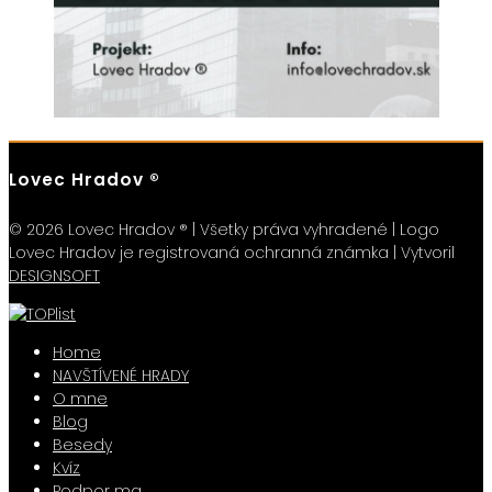
Lovec Hradov ®
© 2026 Lovec Hradov ® | Všetky práva vyhradené | Logo
Lovec Hradov je registrovaná ochranná známka | Vytvoril
DESIGNSOFT
Home
NAVŠTÍVENÉ HRADY
O mne
Blog
Besedy
Kvíz
Podpor ma