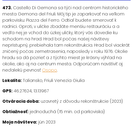
473.
Castello Di Gemona sa týči nad centrom historického
mesta Gemona del Friuli. Môj tip je zaparkovať na veľkom
parkovisku: Piazza del Ferro. Odtiaľ budete smerovať k
radnici. Oproti, v uličke zbadáte menšiu reštauráciu a a
vedľa nej je vchod do úzkej uličky, ktorý vás dovedie ku
schodom na hrad. Hrad bol počas našej návštevy
neprístupný, prebiehala tam rekonštrukcia. Hrad bol viackrát
zničený počas zemetrasenia, naposledy v roku 1976. Okolie
hradu sa dá pozrieť a z týchto miest je krásny výhľad na
okolie, ako aj na centrum mesta. Odporúčam navštíviť aj
neďalekú pevnosť
Osopo
.
Lokalita:
Taliansko, Friuli Venezia Giulia
GPS:
46.27624, 13.13967
Otváracia doba:
uzavretý z dôvodu rekonštrukcie (2023)
Obtiažnosť:
jednoduchá (15 min. od parkoviska)
Moja návšteva:
jún 2023