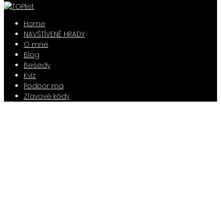
Home
NAVŠTÍVENÉ HRADY
O mne
Blog
Besedy
Kvíz
Podpor ma
Zľavové kódy