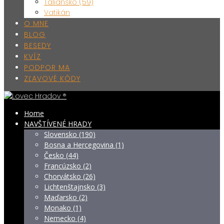
Taliansko (59)
Vatikán
O MNE
BLOG
BESEDY
KVÍZ
PODPOR MA
ZĽAVOVÉ KÓDY
Home
NAVŠTÍVENÉ HRADY
Slovensko (190)
Bosna a Hercegovina (1)
Česko (44)
Francúzsko (2)
Chorvátsko (26)
Lichtenštajnsko (3)
Maďarsko (2)
Monako (1)
Nemecko (4)