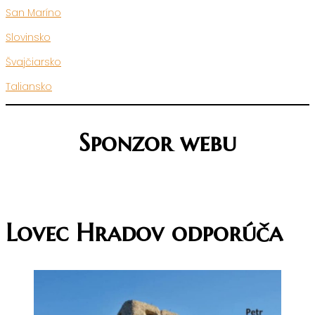
San Maríno
Slovinsko
Švajčiarsko
Taliansko
Sponzor webu
Lovec Hradov odporúča