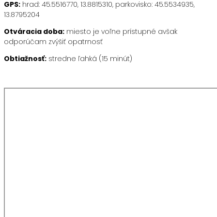
GPS:
hrad: 45.5516770, 13.8815310, parkovisko: 45.5534935,
13.8795204
Otváracia doba:
miesto je voľne prístupné avšak
odporúčam zvýšiť opatrnosť
Obtiažnosť:
stredne ľahká (15 minút)