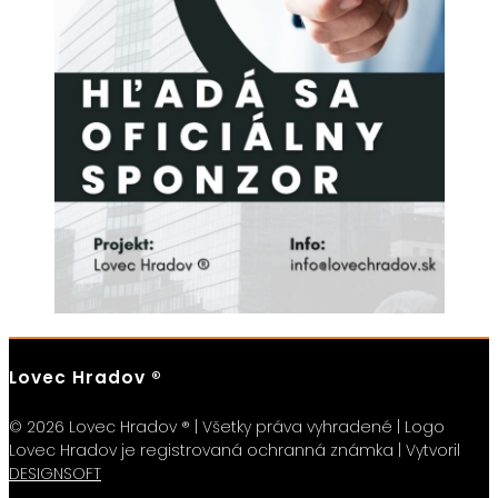
Lovec Hradov ®
© 2026 Lovec Hradov ® | Všetky práva vyhradené | Logo
Lovec Hradov je registrovaná ochranná známka | Vytvoril
DESIGNSOFT