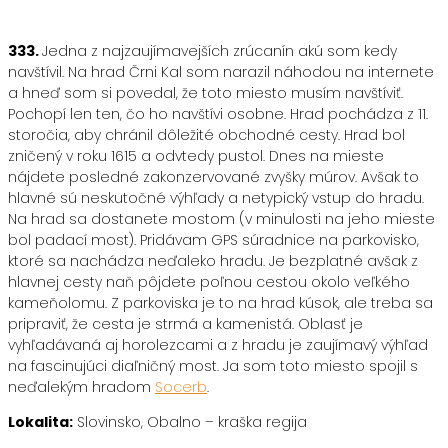
333.
Jedna z najzaujímavejších zrúcanín akú som kedy
navštívil. Na hrad Črni Kal som narazil náhodou na internete
a hneď som si povedal, že toto miesto musím navštíviť.
Pochopí len ten, čo ho navštívi osobne. Hrad pochádza z 11.
storočia, aby chránil dôležité obchodné cesty. Hrad bol
zničený v roku 1615 a odvtedy pustol. Dnes na mieste
nájdete posledné zakonzervované zvyšky múrov. Avšak to
hlavné sú neskutočné výhľady a netypický vstup do hradu.
Na hrad sa dostanete mostom (v minulosti na jeho mieste
bol padací most). Pridávam GPS súradnice na parkovisko,
ktoré sa nachádza neďaleko hradu. Je bezplatné avšak z
hlavnej cesty naň pôjdete poľnou cestou okolo veľkého
kameňolomu. Z parkoviska je to na hrad kúsok, ale treba sa
pripraviť, že cesta je strmá a kamenistá. Oblasť je
vyhľadávaná aj horolezcami a z hradu je zaujímavý výhľad
na fascinujúci diaľničný most. Ja som toto miesto spojil s
neďalekým hradom
Socerb
.
Lokalita:
Slovinsko, Obalno – kraška regija