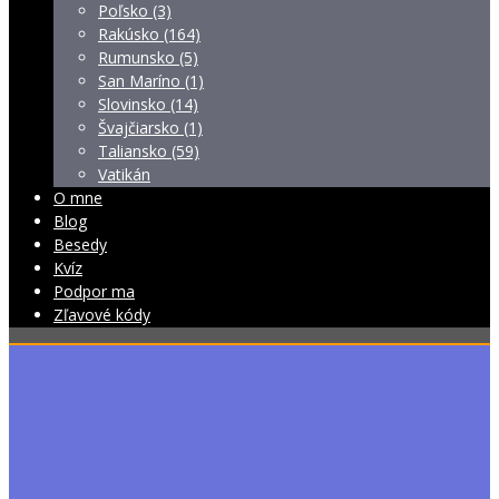
Poľsko (3)
Rakúsko (164)
Rumunsko (5)
San Maríno (1)
Slovinsko (14)
Švajčiarsko (1)
Taliansko (59)
Vatikán
O mne
Blog
Besedy
Kvíz
Podpor ma
Zľavové kódy