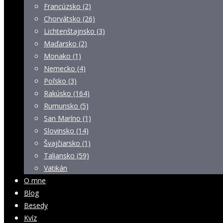
Francúzsko (2)
Chorvátsko (26)
Lichtenštajnsko (3)
Maďarsko (2)
Monako (1)
Nemecko (4)
Poľsko (3)
Rakúsko (164)
Rumunsko (5)
San Maríno (1)
Slovinsko (14)
Švajčiarsko (1)
Taliansko (59)
Vatikán
O mne
Blog
Besedy
Kvíz