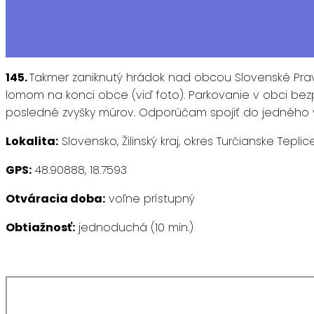
145.
Takmer zaniknutý hrádok nad obcou Slovenské Pr
lomom na konci obce (viď foto). Parkovanie v obci bez
posledné zvyšky múrov. Odporúčam spojiť do jedného 
Lokalita:
Slovensko, Žilinský kraj, okres Turčianske Teplic
GPS:
48.90888, 18.7593
Otváracia doba:
voľne prístupný
Obtiažnosť:
jednoduchá (10 min.)