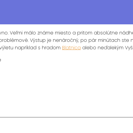
avno. Veľmi málo známe miesto a pritom absolútne nád
problémové. Výstup je nenáročný, po pár minútach ste n
výletu napríklad s hradom
Blatnica
alebo neďalekým Vy
e