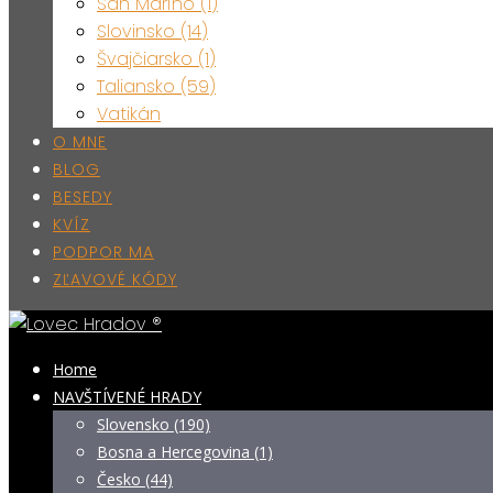
San Maríno (1)
Slovinsko (14)
Švajčiarsko (1)
Taliansko (59)
Vatikán
O MNE
BLOG
BESEDY
KVÍZ
PODPOR MA
ZĽAVOVÉ KÓDY
Home
NAVŠTÍVENÉ HRADY
Slovensko (190)
Bosna a Hercegovina (1)
Česko (44)