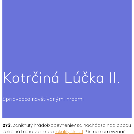
Kotrčiná Lúčka II.
Sprievodca navštívenými hradmi
273.
Zaniknutý hrádok/opevnenie? sa nachádza nad obcou
Kotrčiná Lúčka v blízkosti
lokality číslo 1
. Prístup som vyznačil