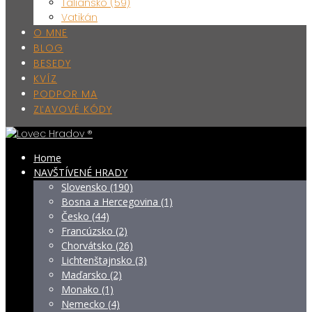
Taliansko (59)
Vatikán
O MNE
BLOG
BESEDY
KVÍZ
PODPOR MA
ZĽAVOVÉ KÓDY
Home
NAVŠTÍVENÉ HRADY
Slovensko (190)
Bosna a Hercegovina (1)
Česko (44)
Francúzsko (2)
Chorvátsko (26)
Lichtenštajnsko (3)
Maďarsko (2)
Monako (1)
Nemecko (4)