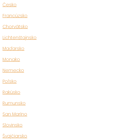
Česko
Francúzsko
Chorvátsko
Lichtenštajnsko
Maďarsko
Monako
Nemecko
Poľsko
Rakúsko
Rumunsko
San Maríno
Slovinsko
Švajčiarsko