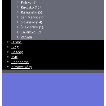
Poľsko (3)
Rakúsko (164)
Rumunsko (5)
San Maríno (1)
Slovinsko (14)
Švajčiarsko (1)
Taliansko (59)
Vatikán
O mne
Blog
Besedy
Kvíz
Podpor ma
Zľavové kódy