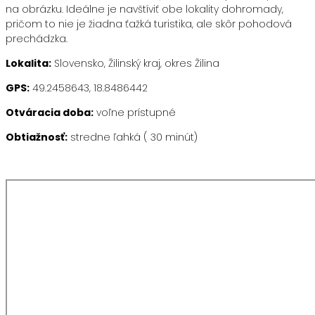
na obrázku. Ideálne je navštíviť obe lokality dohromady,
pričom to nie je žiadna ťažká turistika, ale skôr pohodová
prechádzka.
Lokalita:
Slovensko, Žilinský kraj, okres Žilina
GPS:
49.2458643, 18.8486442
Otváracia doba:
voľne prístupné
Obtiažnosť:
stredne ľahká ( 30 minút)