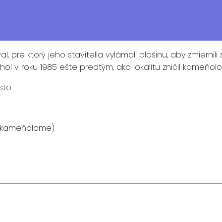
, pre ktorý jeho stavitelia vylámali plošinu, aby zmierni
ol v roku 1985 ešte predtým, ako lokalitu zničil kameňol
sto
v kameňolome)