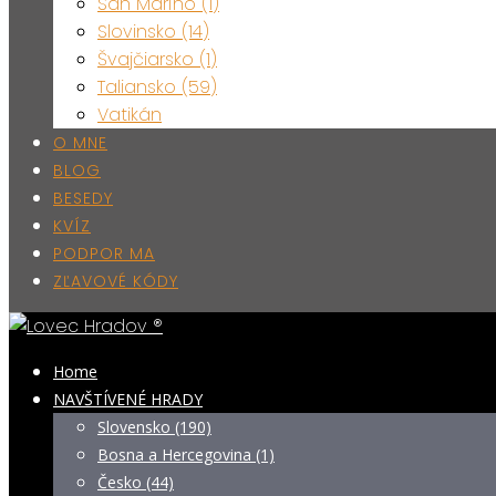
San Maríno (1)
Slovinsko (14)
Švajčiarsko (1)
Taliansko (59)
Vatikán
O MNE
BLOG
BESEDY
KVÍZ
PODPOR MA
ZĽAVOVÉ KÓDY
Home
NAVŠTÍVENÉ HRADY
Slovensko (190)
Bosna a Hercegovina (1)
Česko (44)