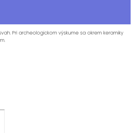
li svah. Pri archeologickom výskume sa okrem keramiky
om.