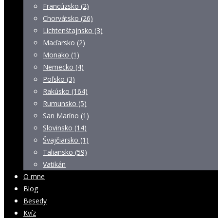
Francúzsko (2)
Chorvátsko (26)
Lichtenštajnsko (3)
Maďarsko (2)
Monako (1)
Nemecko (4)
Poľsko (3)
Rakúsko (164)
Rumunsko (5)
San Maríno (1)
Slovinsko (14)
Švajčiarsko (1)
Taliansko (59)
Vatikán
O mne
Blog
Besedy
Kvíz