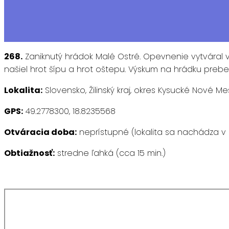
268.
Zaniknutý hrádok Malé Ostré. Opevnenie vytváral val
našiel hrot šípu a hrot oštepu. Výskum na hrádku prebeh
Lokalita:
Slovensko, Žilinský kraj, okres Kysucké Nové Me
GPS:
49.2778300, 18.8235568
Otváracia doba:
neprístupné (lokalita sa nachádza 
Obtiažnosť:
stredne ľahká (cca 15 min.)