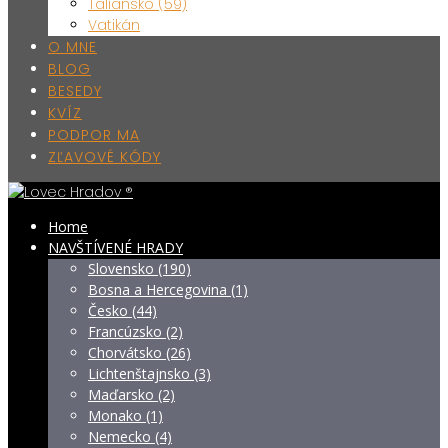
Taliansko (59)
Vatikán
O MNE
BLOG
BESEDY
KVÍZ
PODPOR MA
ZĽAVOVÉ KÓDY
Home
NAVŠTÍVENÉ HRADY
Slovensko (190)
Bosna a Hercegovina (1)
Česko (44)
Francúzsko (2)
Chorvátsko (26)
Lichtenštajnsko (3)
Maďarsko (2)
Monako (1)
Nemecko (4)