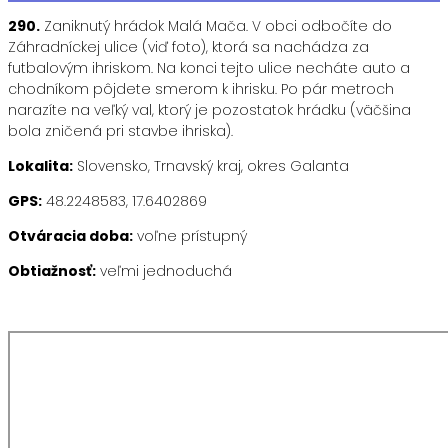
290.
Zaniknutý hrádok Malá Mača. V obci odbočíte do
Záhradníckej ulice (viď foto), ktorá sa nachádza za
futbalovým ihriskom. Na konci tejto ulice necháte auto a
chodníkom pôjdete smerom k ihrisku. Po pár metroch
narazíte na veľký val, ktorý je pozostatok hrádku (väčšina
bola zničená pri stavbe ihriska).
Lokalita:
Slovensko, Trnavský kraj, okres Galanta
GPS:
48.2248583, 17.6402869
Otváracia doba:
voľne prístupný
Obtiažnosť:
veľmi jednoduchá