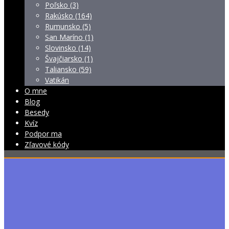
Poľsko (3)
Rakúsko (164)
Rumunsko (5)
San Maríno (1)
Slovinsko (14)
Švajčiarsko (1)
Taliansko (59)
Vatikán
O mne
Blog
Besedy
Kvíz
Podpor ma
Zľavové kódy