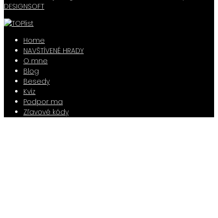
DESIGNSOFT
Home
NAVŠTÍVENÉ HRADY
O mne
Blog
Besedy
Kvíz
Podpor ma
Zľavové kódy