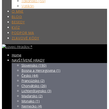
Taliansko (59)
Vatikán
O MNE
BLOG
BESEDY
KVÍZ
PODPOR MA
ZĽAVOVÉ KÓDY
Home
NAVŠTÍVENÉ HRADY
Slovensko (190)
Bosna a Hercegovina (1)
Česko (44)
Francúzsko (2)
Chorvátsko (26)
Lichtenštajnsko (3)
Maďarsko (2)
Monako (1)
Nemecko (4)