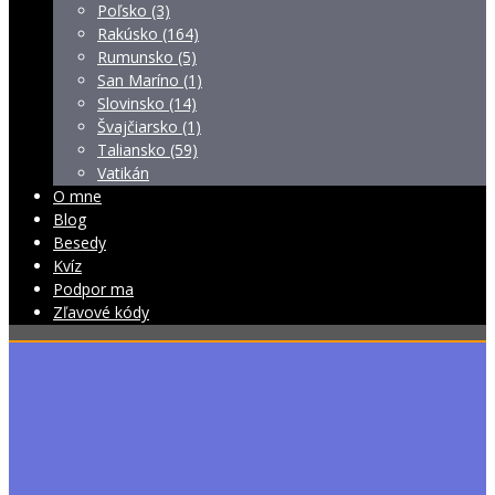
Poľsko (3)
Rakúsko (164)
Rumunsko (5)
San Maríno (1)
Slovinsko (14)
Švajčiarsko (1)
Taliansko (59)
Vatikán
O mne
Blog
Besedy
Kvíz
Podpor ma
Zľavové kódy