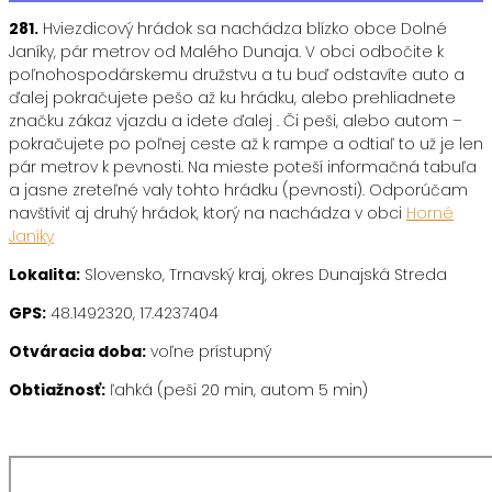
281.
Hviezdicový hrádok sa nachádza blízko obce Dolné
Janíky, pár metrov od Malého Dunaja. V obci odbočite k
poľnohospodárskemu družstvu a tu buď odstavíte auto a
ďalej pokračujete pešo až ku hrádku, alebo prehliadnete
značku zákaz vjazdu a idete ďalej . Či peši, alebo autom –
pokračujete po poľnej ceste až k rampe a odtiaľ to už je len
pár metrov k pevnosti. Na mieste poteší informačná tabuľa
a jasne zreteľné valy tohto hrádku (pevnosti). Odporúčam
navštíviť aj druhý hrádok, ktorý na nachádza v obci
Horné
Janíky
Lokalita:
Slovensko, Trnavský kraj, okres Dunajská Streda
GPS:
48.1492320, 17.4237404
Otváracia doba:
voľne prístupný
Obtiažnosť:
ľahká (peši 20 min, autom 5 min)