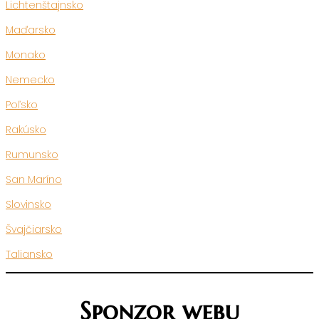
Lichtenštajnsko
Maďarsko
Monako
Nemecko
Poľsko
Rakúsko
Rumunsko
San Maríno
Slovinsko
Švajčiarsko
Taliansko
Sponzor webu