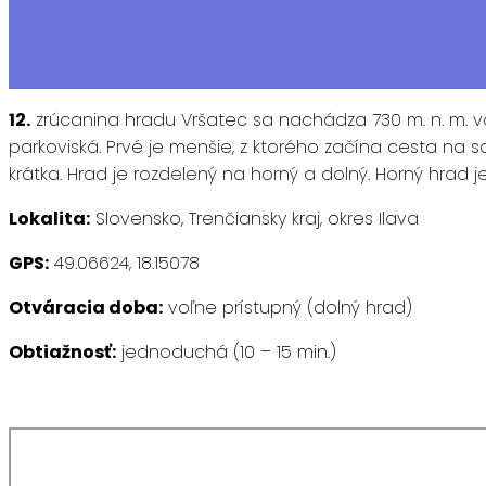
12.
zrúcanina hradu Vršatec sa nachádza 730 m. n. m. 
parkoviská. Prvé je menšie, z ktorého začína cesta na
krátka. Hrad je rozdelený na horný a dolný. Horný hrad je
Lokalita:
Slovensko, Trenčiansky kraj, okres Ilava
GPS:
49.06624, 18.15078
Otváracia doba:
voľne prístupný (dolný hrad)
Obtiažnosť:
jednoduchá (10 – 15 min.)