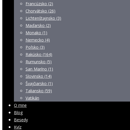
Francúzsko (2)
Chorvátsko (26)
Lichtenštajnsko (3)
Maďarsko (2)
Monako (1)
Nemecko (4)
Poľsko (3)
Rakúsko (164)
Rumunsko (5)
San Maríno (1)
Slovinsko (14)
Švajčiarsko (1)
Taliansko (59)
Vatikán
O mne
Blog
Besedy
Kvíz