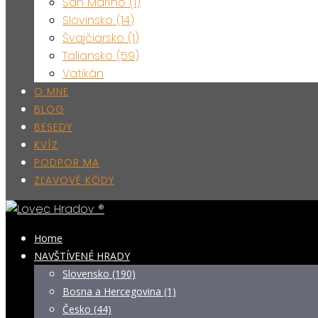
San Maríno (1)
Slovinsko (14)
Švajčiarsko (1)
Taliansko (59)
Vatikán
O MNE
BLOG
BESEDY
KVÍZ
PODPOR MA
ZĽAVOVÉ KÓDY
Home
NAVŠTÍVENÉ HRADY
Slovensko (190)
Bosna a Hercegovina (1)
Česko (44)