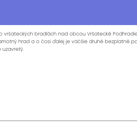
vo vršateckých bradlách nad obcou Vršatecké Podhradie
 samotný hrad a o čosi ďalej je väčšie druhé bezplatné 
 uzavretý.