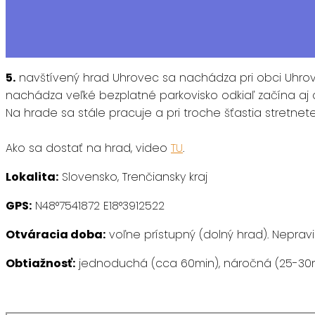
5.
navštívený hrad Uhrovec sa nachádza pri obci Uhrov
nachádza veľké bezplatné parkovisko odkiaľ začína aj 
Na hrade sa stále pracuje a pri troche šťastia stretne
Ako sa dostať na hrad, video
TU
.
Lokalita:
Slovensko, Trenčiansky kraj
GPS:
N48°7541872 E18°3912522
Otváracia doba:
voľne prístupný (dolný hrad). Neprav
Obtiažnosť:
jednoduchá (cca 60min), náročná (25-30