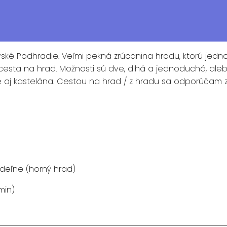
ské Podhradie. Veľmi pekná zrúcanina hradu, ktorú jed
cesta na hrad. Možnosti sú dve, dlhá a jednoduchá, aleb
te aj kastelána. Cestou na hrad / z hradu sa odporúčam z
ideľne (horný hrad)
min)