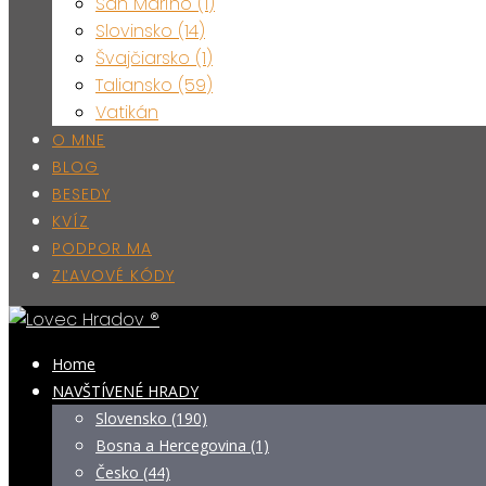
San Maríno (1)
Slovinsko (14)
Švajčiarsko (1)
Taliansko (59)
Vatikán
O MNE
BLOG
BESEDY
KVÍZ
PODPOR MA
ZĽAVOVÉ KÓDY
Home
NAVŠTÍVENÉ HRADY
Slovensko (190)
Bosna a Hercegovina (1)
Česko (44)