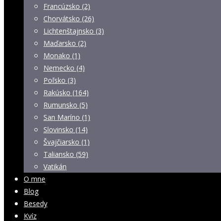
Francúzsko (2)
Chorvátsko (26)
Lichtenštajnsko (3)
Maďarsko (2)
Monako (1)
Nemecko (4)
Poľsko (3)
Rakúsko (164)
Rumunsko (5)
San Maríno (1)
Slovinsko (14)
Švajčiarsko (1)
Taliansko (59)
Vatikán
O mne
Blog
Besedy
Kvíz