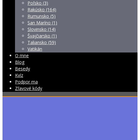
Poľsko (3)
Rakúsko (164)
Rumunsko (5)
San Maríno (1)
Slovinsko (14)
Švajčiarsko (1)
Taliansko (59)
Vatikán
O mne
Blog
Besedy
Kvíz
Podpor ma
Zľavové kódy