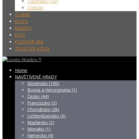
Taliansko (59)
Vatikán
O MNE
BLOG
BESEDY
KVÍZ
PODPOR MA
ZĽAVOVÉ KÓDY
Home
NAVŠTÍVENÉ HRADY
Slovensko (190)
Bosna a Hercegovina (1)
Česko (44)
Francúzsko (2)
Chorvátsko (26)
Lichtenštajnsko (3)
Maďarsko (2)
Monako (1)
Nemecko (4)