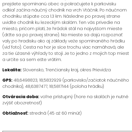
prejdete spomínanú obec a pokračujete k parkovisku
odkiaľ začína náučný chodník na vrch Vtáčnik. Po náučnom
chodníku stúpate cca 1.3 km. Následne po pravej strane
uvidíte chodník ku lezeckým skalám. Ten vás privedie na
miesto, pričom platí, že hrádok stál na najvyššom mieste
(držte sa po pravej strane). Na mieste sa dajú rozpoznať
valy po hradisku ako aj základy veže spomínaného hrádku
(viď foto). Cesta na hor je síce trochu viac namáhavá, ale
za tie úžasné výhľady to stojí. Je to jedno z mojich top miest
a určite sa sem ešte vrátim.
Lokalita:
Slovensko, Trenčiansky kraj, okres Prievidza
GPS:
48,6498823, 18,5832929 (parkovisko/začiatok náučného
chodníka), 48,6387477, 18,5817144 (poloha hrádku)
Otváracia doba:
voľne prístupný (hore na skalách je nutné
zvýšiť obozretnosť)
Obtiažnosť:
stredná (45 až 60 minút)