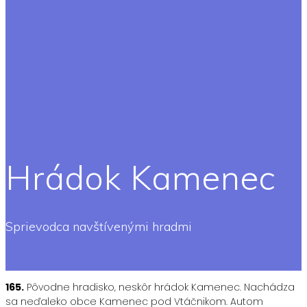
Hrádok Kamenec
Sprievodca navštívenými hradmi
165.
Pôvodne hradisko, neskôr hrádok Kamenec. Nachádza
sa neďaleko obce Kamenec pod Vtáčnikom. Autom