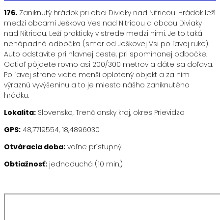
176.
Zaniknutý hrádok pri obci Diviaky nad Nitricou. Hrádok leží
medzi obcami Ješkova Ves nad Nitricou a obcou Diviaky
nad Nitricou. Leží prakticky v strede medzi nimi. Je to taká
nenápadná odbočka (smer od Ješkovej Vsi po ľavej ruke).
Auto odstavíte pri hlavnej ceste, pri spomínanej odbočke.
Odtiaľ pôjdete rovno asi 200/300 metrov a dáte sa doľava.
Po ľavej strane vidíte menší oplotený objekt a za ním
výraznú vyvýšeninu a to je miesto nášho zaniknutého
hrádku.
Lokalita:
Slovensko, Trenčiansky kraj, okres Prievidza
GPS:
48,7719554, 18,4896030
Otváracia doba:
voľne prístupný
Obtiažnosť:
jednoduchá (10 min.)