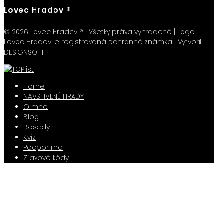
Lovec Hradov ®
© 2026 Lovec Hradov ® | Všetky práva vyhradené | Logo
Lovec Hradov je registrovaná ochranná známka | Vytvoril
DESIGNSOFT
Home
NAVŠTÍVENÉ HRADY
O mne
Blog
Besedy
Kvíz
Podpor ma
Zľavové kódy