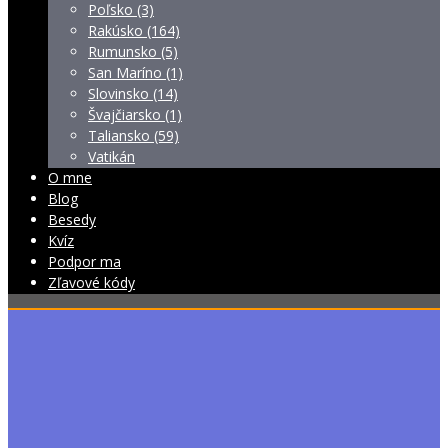
Poľsko (3)
Rakúsko (164)
Rumunsko (5)
San Maríno (1)
Slovinsko (14)
Švajčiarsko (1)
Taliansko (59)
Vatikán
O mne
Blog
Besedy
Kvíz
Podpor ma
Zľavové kódy