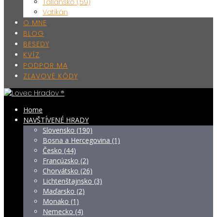
Taliansko (59)
Vatikán
O MNE
BLOG
BESEDY
KVÍZ
PODPOR MA
ZĽAVOVÉ KÓDY
Home
NAVŠTÍVENÉ HRADY
Slovensko (190)
Bosna a Hercegovina (1)
Česko (44)
Francúzsko (2)
Chorvátsko (26)
Lichtenštajnsko (3)
Maďarsko (2)
Monako (1)
Nemecko (4)