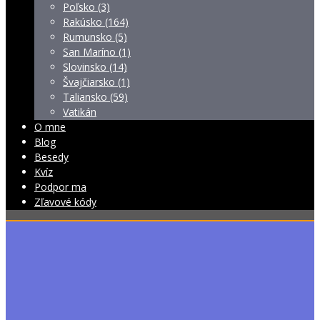
Poľsko (3)
Rakúsko (164)
Rumunsko (5)
San Maríno (1)
Slovinsko (14)
Švajčiarsko (1)
Taliansko (59)
Vatikán
O mne
Blog
Besedy
Kvíz
Podpor ma
Zľavové kódy