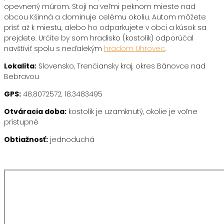
opevnený múrom. Stojí na veľmi peknom mieste nad
obcou Kšinná a dominuje celému okoliu. Autom môžete
prísť až k miestu, alebo ho odparkujete v obci a kúsok sa
prejdete. Určite by som hradisko (kostolík) odporúčal
navštíviť spolu s neďalekým
hradom Uhrovec
.
Lokalita:
Slovensko, Trenčiansky kraj, okres Bánovce nad
Bebravou
GPS:
48.8072572, 18.3483495
Otváracia doba:
kostolík je uzamknutý, okolie je voľne
prístupné
Obtiažnosť:
jednoduchá