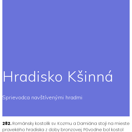
Hradisko Kšinná
Sprievodca navštívenými hradmi
282.
Románsky kostolík sv. Kozmu a Damiána stojí na mieste
pravekého hradiska z doby bronzovej. Pôvodne bol kostol