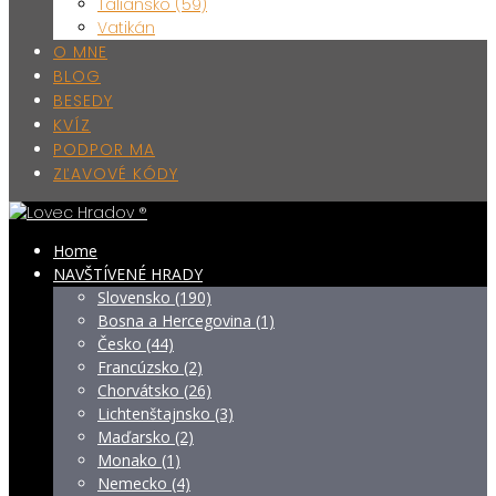
Taliansko (59)
Vatikán
O MNE
BLOG
BESEDY
KVÍZ
PODPOR MA
ZĽAVOVÉ KÓDY
Home
NAVŠTÍVENÉ HRADY
Slovensko (190)
Bosna a Hercegovina (1)
Česko (44)
Francúzsko (2)
Chorvátsko (26)
Lichtenštajnsko (3)
Maďarsko (2)
Monako (1)
Nemecko (4)