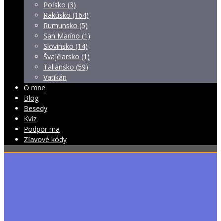
Poľsko (3)
Rakúsko (164)
Rumunsko (5)
San Maríno (1)
Slovinsko (14)
Švajčiarsko (1)
Taliansko (59)
Vatikán
O mne
Blog
Besedy
Kvíz
Podpor ma
Zľavové kódy