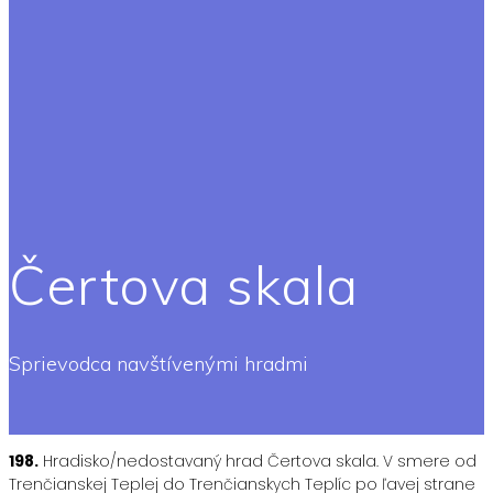
Čertova skala
Sprievodca navštívenými hradmi
198.
Hradisko/nedostavaný hrad Čertova skala. V smere od
Trenčianskej Teplej do Trenčianskych Teplíc po ľavej strane