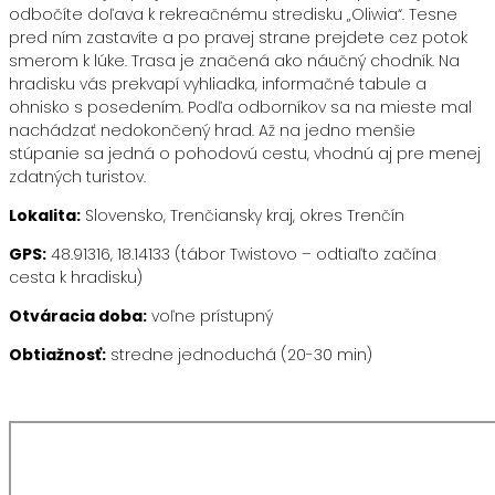
odbočíte doľava k rekreačnému stredisku „Oliwia“. Tesne
pred ním zastavíte a po pravej strane prejdete cez potok
smerom k lúke. Trasa je značená ako náučný chodník. Na
hradisku vás prekvapí vyhliadka, informačné tabule a
ohnisko s posedením. Podľa odborníkov sa na mieste mal
nachádzať nedokončený hrad. Až na jedno menšie
stúpanie sa jedná o pohodovú cestu, vhodnú aj pre menej
zdatných turistov.
Lokalita:
Slovensko, Trenčiansky kraj, okres Trenčín
GPS:
48.91316, 18.14133 (tábor Twistovo – odtiaľto začína
cesta k hradisku)
Otváracia doba:
voľne prístupný
Obtiažnosť:
stredne jednoduchá (20-30 min)