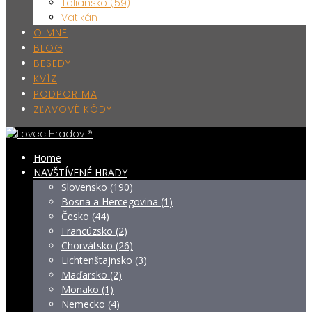
Taliansko (59)
Vatikán
O MNE
BLOG
BESEDY
KVÍZ
PODPOR MA
ZĽAVOVÉ KÓDY
Home
NAVŠTÍVENÉ HRADY
Slovensko (190)
Bosna a Hercegovina (1)
Česko (44)
Francúzsko (2)
Chorvátsko (26)
Lichtenštajnsko (3)
Maďarsko (2)
Monako (1)
Nemecko (4)