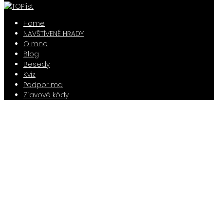
Home
NAVŠTÍVENÉ HRADY
O mne
Blog
Besedy
Kvíz
Podpor ma
Zľavové kódy