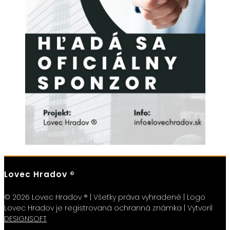
Lovec Hradov ®
© 2026 Lovec Hradov ® | Všetky práva vyhradené | Logo
Lovec Hradov je registrovaná ochranná známka | Vytvoril
DESIGNSOFT