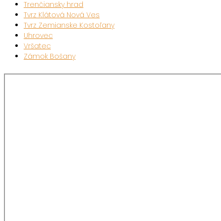
Trenčiansky hrad
Tvrz Klátová Nová Ves
Tvrz Zemianske Kostoľany
Uhrovec
Vršatec
Zámok Bošany