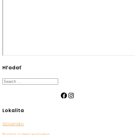
Hľadať
Search
for:
Facebook
Instagram
Lokalita
Slovensko
Bosna a Hercegovina