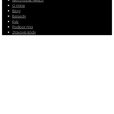
NAVŠTÍVENÉ HRADY
O mne
Blog
Besedy
Kvíz
Podpor ma
Zľavové kódy