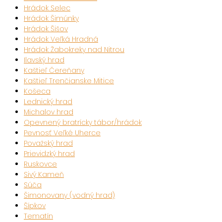
Hrádok Selec
Hrádok Šimúnky
Hrádok Šišov
Hrádok Veľká Hradná
Hrádok Žabokreky nad Nitrou
Ilavský hrad
Kaštieľ Čereňany
Kaštieľ Trenčianske Mitice
Košeca
Lednický hrad
Michalov hrad
Opevnený bratrícky tábor/hrádok
Pevnosť Veľké Uherce
Považský hrad
Prievidzký hrad
Ruskovce
Sivý Kameň
Súča
Šimonovany (vodný hrad)
Šípkov
Tematín