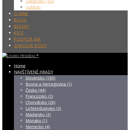
Taliansko (59)
Vatikán
O MNE
BLOG
BESEDY
KVÍZ
PODPOR MA
ZĽAVOVÉ KÓDY
Home
NAVŠTÍVENÉ HRADY
Slovensko (190)
Bosna a Hercegovina (1)
Česko (44)
Francúzsko (2)
Chorvátsko (26)
Lichtenštajnsko (3)
Maďarsko (2)
Monako (1)
Nemecko (4)