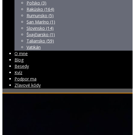
Poľsko (3)
Rakúsko (164)
Rumunsko (5)
San Maríno (1)
Slovinsko (14)
Švajčiarsko (1)
Taliansko (59)
Vatikán
O mne
Blog
Besedy
Kvíz
Podpor ma
Zľavové kódy