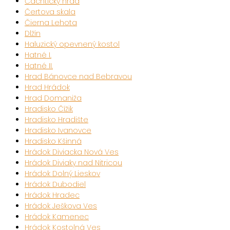
Čachtický hrad
Čertova skala
Čierna Lehota
Dlžín
Haluzický opevnený kostol
Hatné I.
Hatné II.
Hrad Bánovce nad Bebravou
Hrad Hrádok
Hrad Domaniža
Hradisko Čížik
Hradisko Hradište
Hradisko Ivanovce
Hradisko Kšinná
Hrádok Diviacka Nová Ves
Hrádok Diviaky nad Nitricou
Hrádok Dolný Lieskov
Hrádok Dubodiel
Hrádok Hradec
Hrádok Ješkova Ves
Hrádok Kamenec
Hrádok Kostolná Ves