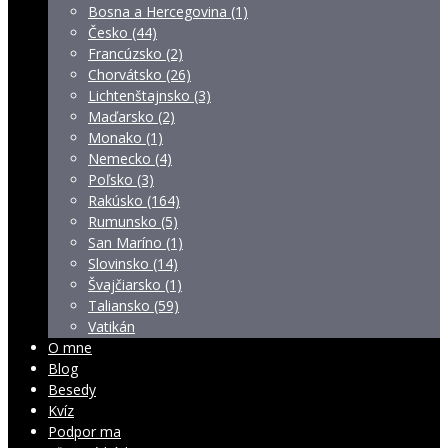
Bosna a Hercegovina (1)
Česko (44)
Francúzsko (2)
Chorvátsko (26)
Lichtenštajnsko (3)
Maďarsko (2)
Monako (1)
Nemecko (4)
Poľsko (3)
Rakúsko (164)
Rumunsko (5)
San Maríno (1)
Slovinsko (14)
Švajčiarsko (1)
Taliansko (59)
Vatikán
O mne
Blog
Besedy
Kvíz
Podpor ma