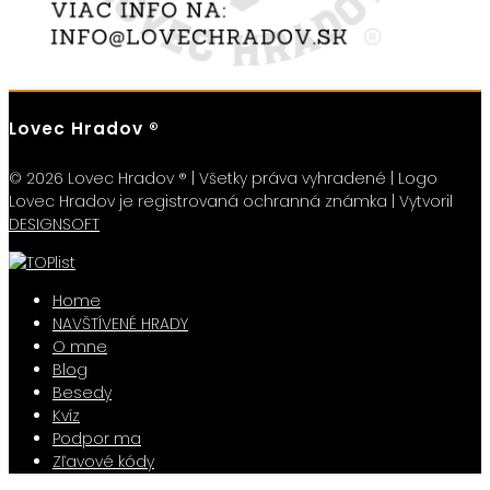
Lovec Hradov ®
© 2026 Lovec Hradov ® | Všetky práva vyhradené | Logo
Lovec Hradov je registrovaná ochranná známka | Vytvoril
DESIGNSOFT
Home
NAVŠTÍVENÉ HRADY
O mne
Blog
Besedy
Kvíz
Podpor ma
Zľavové kódy