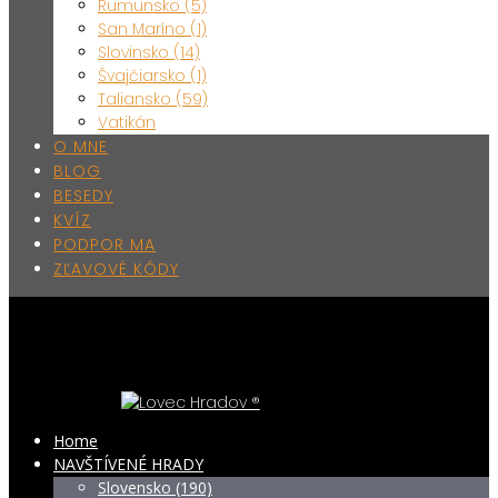
Rumunsko (5)
San Maríno (1)
Slovinsko (14)
Švajčiarsko (1)
Taliansko (59)
Vatikán
O MNE
BLOG
BESEDY
KVÍZ
PODPOR MA
ZĽAVOVÉ KÓDY
Home
NAVŠTÍVENÉ HRADY
Slovensko (190)