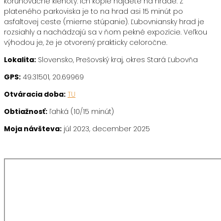
korunovačné klenoty. Ich kópie nájdete na hrade. Z
plateného parkoviska je to na hrad asi 15 minút po
asfaltovej ceste (mierne stúpanie). Ľubovniansky hrad je
rozsiahly a nachádzajú sa v ňom pekné expozície. Veľkou
výhodou je, že je otvorený prakticky celoročne.
Lokalita:
Slovensko, Prešovský kraj, okres Stará Ľubovňa
GPS:
49.31501, 20.69969
Otváracia doba:
TU
Obtiažnosť:
ľahká (10/15 minút)
Moja návšteva:
júl 2023, december 2025