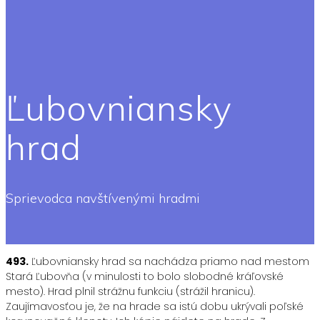
Ľubovniansky
hrad
Sprievodca navštívenými hradmi
493.
Ľubovniansky hrad sa nachádza priamo nad mestom
Stará Ľubovňa (v minulosti to bolo slobodné kráľovské
mesto). Hrad plnil strážnu funkciu (strážil hranicu).
Zaujímavosťou je, že na hrade sa istú dobu ukrývali poľské