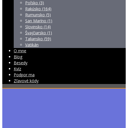
Poľsko (3)
Rakúsko (164)
Rumunsko (5)
San Maríno (1)
Slovinsko (14)
Švajčiarsko (1)
Taliansko (59)
Vatikán
O mne
Blog
Besedy
Kvíz
Podpor ma
Zľavové kódy