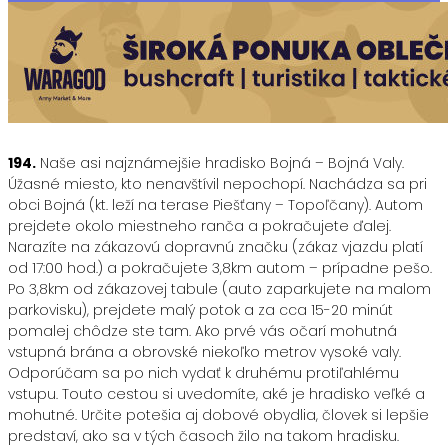
194.
Naše asi najznámejšie hradisko Bojná – Bojná Valy.
Úžasné miesto, kto nenavštívil nepochopí. Nachádza sa pri
obci Bojná (kt. leží na terase Piešťany – Topoľčany). Autom
prejdete okolo miestneho ranča a pokračujete ďalej.
Narazíte na zákazovú dopravnú značku (zákaz vjazdu platí
od 17:00 hod.) a pokračujete 3,8km autom – prípadne pešo.
Po 3,8km od zákazovej tabule (auto zaparkujete na malom
parkovisku), prejdete malý potok a za cca 15-20 minút
pomalej chôdze ste tam. Ako prvé vás očarí mohutná
vstupná brána a obrovské niekoľko metrov vysoké valy.
Odporúčam sa po nich vydať k druhému protiľahlému
vstupu. Touto cestou si uvedomíte, aké je hradisko veľké a
mohutné. Určite potešia aj dobové obydlia, človek si lepšie
predstaví, ako sa v tých časoch žilo na takom hradisku.