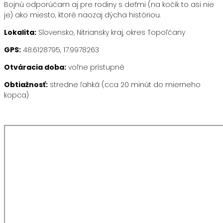
Bojnú odporúčam aj pre rodiny s deťmi (na kočík to asi nie
je) ako miesto, ktoré naozaj dýcha históriou.
Lokalita:
Slovensko, Nitriansky kraj, okres Topoľčany
GPS:
48.6128795, 17.9978263
Otváracia doba:
voľne prístupné
Obtiažnosť:
stredne ľahká (cca 20 minút do mierneho
kopca)