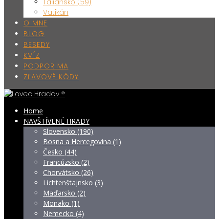
Taliansko (59)
Vatikán
O MNE
BLOG
BESEDY
KVÍZ
PODPOR MA
ZĽAVOVÉ KÓDY
Home
NAVŠTÍVENÉ HRADY
Slovensko (190)
Bosna a Hercegovina (1)
Česko (44)
Francúzsko (2)
Chorvátsko (26)
Lichtenštajnsko (3)
Maďarsko (2)
Monako (1)
Nemecko (4)