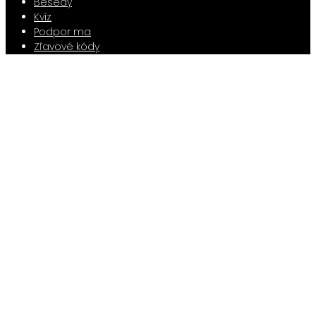
Besedy
Kvíz
Podpor ma
Zľavové kódy