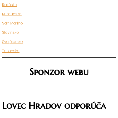
Rakúsko
Rumunsko
San Maríno
Slovinsko
Švajčiarsko
Taliansko
Sponzor webu
Lovec Hradov odporúča