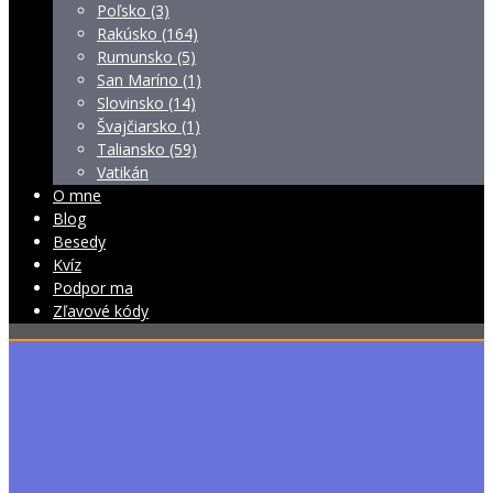
Poľsko (3)
Rakúsko (164)
Rumunsko (5)
San Maríno (1)
Slovinsko (14)
Švajčiarsko (1)
Taliansko (59)
Vatikán
O mne
Blog
Besedy
Kvíz
Podpor ma
Zľavové kódy