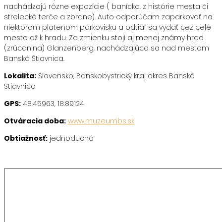
nachádzajú rôzne expozície ( banícka, z histórie mesta či
strelecké terče a zbrane). Auto odporúčam zaparkovať na
niektorom platenom parkovisku a odtiaľ sa vydať cez celé
mesto až k hradu. Za zmienku stojí aj menej známy hrad
(zrúcanina) Glanzenberg, nachádzajúca sa nad mestom
Banská Štiavnica.
Lokalita:
Slovensko, Banskobystrický kraj okres Banská
Štiavnica
GPS:
48.45963, 18.89124
Otváracia doba:
www.muzeumbs.sk
Obtiažnosť:
jednoduchá