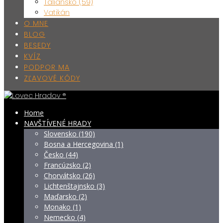
Taliansko (59)
Vatikán
O MNE
BLOG
BESEDY
KVÍZ
PODPOR MA
ZĽAVOVÉ KÓDY
Home
NAVŠTÍVENÉ HRADY
Slovensko (190)
Bosna a Hercegovina (1)
Česko (44)
Francúzsko (2)
Chorvátsko (26)
Lichtenštajnsko (3)
Maďarsko (2)
Monako (1)
Nemecko (4)