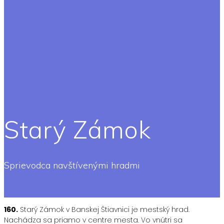
Starý Zámok
Sprievodca navštívenými hradmi
160.
Starý Zámok v Banskej Štiavnici je mestský hrad.
Nachádza sa priamo v centre mesta. Vo vnútri sa