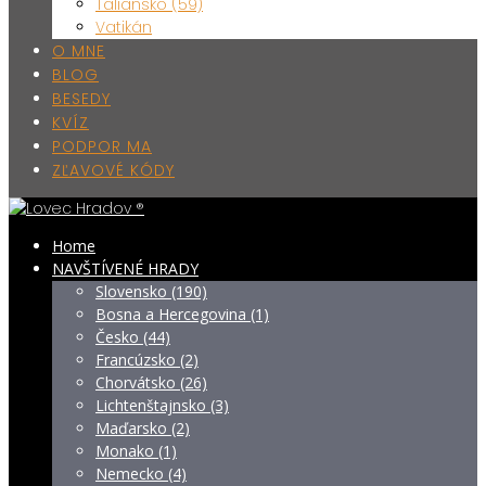
Taliansko (59)
Vatikán
O MNE
BLOG
BESEDY
KVÍZ
PODPOR MA
ZĽAVOVÉ KÓDY
Home
NAVŠTÍVENÉ HRADY
Slovensko (190)
Bosna a Hercegovina (1)
Česko (44)
Francúzsko (2)
Chorvátsko (26)
Lichtenštajnsko (3)
Maďarsko (2)
Monako (1)
Nemecko (4)