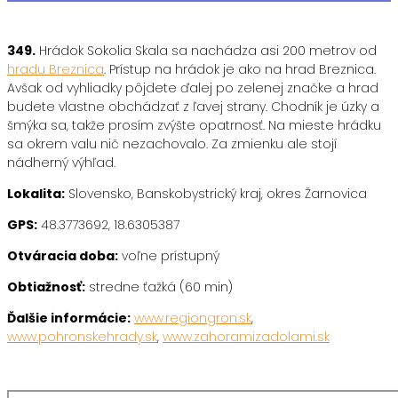
349.
Hrádok Sokolia Skala sa nachádza asi 200 metrov od
hradu Breznica
. Prístup na hrádok je ako na hrad Breznica.
Avšak od vyhliadky pôjdete ďalej po zelenej značke a hrad
budete vlastne obchádzať z ľavej strany. Chodník je úzky a
šmýka sa, takže prosím zvýšte opatrnosť. Na mieste hrádku
sa okrem valu nič nezachovalo. Za zmienku ale stojí
nádherný výhľad.
Lokalita:
Slovensko, Banskobystrický kraj, okres Žarnovica
GPS:
48.3773692, 18.6305387
Otváracia doba:
voľne prístupný
Obtiažnosť:
stredne ťažká (60 min)
Ďalšie informácie:
www.regiongron.sk
,
www.pohronskehrady.sk
,
www.zahoramizadolami.sk