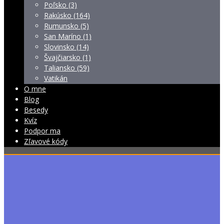
Poľsko (3)
Rakúsko (164)
Rumunsko (5)
San Maríno (1)
Slovinsko (14)
Švajčiarsko (1)
Taliansko (59)
Vatikán
O mne
Blog
Besedy
Kvíz
Podpor ma
Zľavové kódy