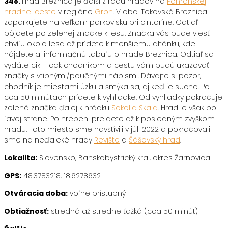
348.
Hrad Breznica je ďalší z radu hradov na
Pohronskej
hradnej ceste
v regióne
Gron
. V obci Tekovská Breznica
zaparkujete na veľkom parkovisku pri cintoríne. Odtiaľ
pôjdete po zelenej značke k lesu. Značka vás bude viesť
chvíľu okolo lesa až prídete k menšiemu altánku, kde
nájdete aj informačnú tabuľu o hrade Breznica. Odtiaľ sa
vydáte cik – cak chodníkom a cestu vám budú ukazovať
značky s vtipnými/poučnými nápismi. Dávajte si pozor,
chodník je miestami úzku a šmýka sa, aj keď je sucho. Po
cca 50 minútach prídete k vyhliadke. Od vyhliadky pokračuje
zelená značka ďalej k hrádku
Sokolia Skala
. Hrad je však po
ľavej strane. Po hrebeni prejdete až k posledným zvyškom
hradu. Toto miesto sme navštívili v júli 2022 a pokračovali
sme na neďaleké hrady
Revište
a
Šášovský hrad
.
Lokalita:
Slovensko, Banskobystrický kraj, okres Žarnovica
GPS:
48.3783218, 18.6278632
Otváracia doba:
voľne prístupný
Obtiažnosť:
stredná až stredne ťažká (cca 50 minút)