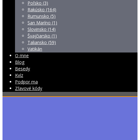
Poľsko (3)
Rakúsko (164)
Rumunsko (5)
San Maríno (1)
Slovinsko (14)
Švajčiarsko (1)
Taliansko (59)
Vatikán
O mne
Blog
Besedy
Kvíz
Podpor ma
Zľavové kódy