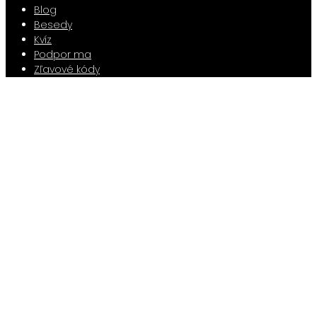
Blog
Besedy
Kvíz
Podpor ma
Zľavové kódy