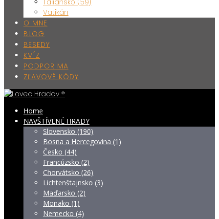
Taliansko (59)
Vatikán
O MNE
BLOG
BESEDY
KVÍZ
PODPOR MA
ZĽAVOVÉ KÓDY
Home
NAVŠTÍVENÉ HRADY
Slovensko (190)
Bosna a Hercegovina (1)
Česko (44)
Francúzsko (2)
Chorvátsko (26)
Lichtenštajnsko (3)
Maďarsko (2)
Monako (1)
Nemecko (4)