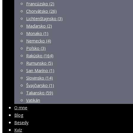
Francúzsko (2)
Chorvátsko (26)
Lichtenštajnsko (3)
Maďarsko (2)
Monako (1)
Nemecko (4)
Poľsko (3)
Rakúsko (164)
Rumunsko (5)
San Maríno (1)
Slovinsko (14)
Švajčiarsko (1)
Taliansko (59)
Vatikán
O mne
Blog
Besedy
Kvíz