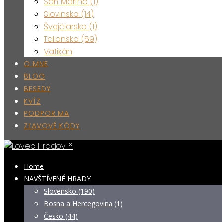
San Maríno (1)
Slovinsko (14)
Švajčiarsko (1)
Taliansko (59)
Vatikán
O MNE
BLOG
BESEDY
KVÍZ
PODPOR MA
ZĽAVOVÉ KÓDY
Home
NAVŠTÍVENÉ HRADY
Slovensko (190)
Bosna a Hercegovina (1)
Česko (44)