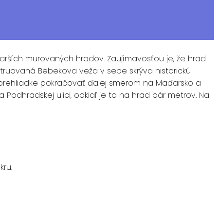
tarších murovaných hradov. Zaujímavosťou je, že hrad
štruovaná Bebekova veža v sebe skrýva historickú
eho prehliadke pokračovať ďalej smerom na Maďarsko a
Podhradskej ulici, odkiaľ je to na hrad pár metrov. Na
ru.