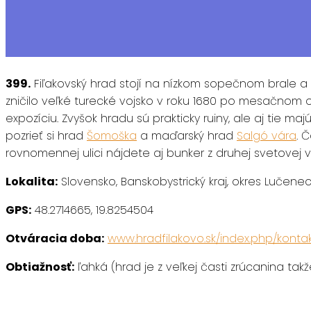
399.
Fiľakovský hrad stojí na nízkom sopečnom brale a 
zničilo veľké turecké vojsko v roku 1680 po mesačnom 
expozíciu. Zvyšok hradu sú prakticky ruiny, ale aj tie
pozrieť si hrad
Šomoška
a maďarský hrad
Salgó vára
. 
rovnomennej ulici nájdete aj bunker z druhej svetovej v
Lokalita:
Slovensko, Banskobystrický kraj, okres Lučene
GPS:
48.2714665, 19.8254504
Otváracia doba:
www.hradfilakovo.sk/index.php/konta
Obtiažnosť:
ľahká (hrad je z veľkej časti zrúcanina tak