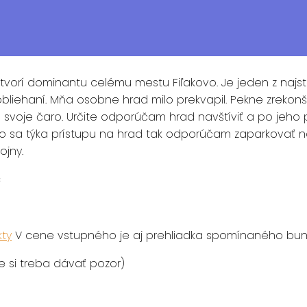
tvorí dominantu celému mestu Fiľakovo. Je jeden z najs
obliehaní. Mňa osobne hrad milo prekvapil. Pekne zrekon
 majú svoje čaro. Určite odporúčam hrad navštíviť a po j
Čo sa týka prístupu na hrad tak odporúčam zaparkovať na 
ojny.
c
kty
V cene vstupného je aj prehliadka spomínaného bunk
že si treba dávať pozor)