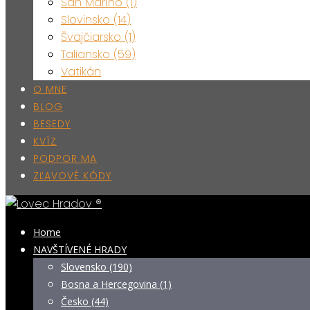
San Maríno (1)
Slovinsko (14)
Švajčiarsko (1)
Taliansko (59)
Vatikán
O MNE
BLOG
BESEDY
KVÍZ
PODPOR MA
ZĽAVOVÉ KÓDY
Home
NAVŠTÍVENÉ HRADY
Slovensko (190)
Bosna a Hercegovina (1)
Česko (44)