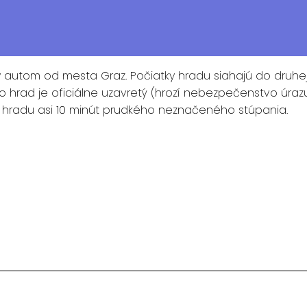
 autom od mesta Graz. Počiatky hradu siahajú do druhej
to hrad je oficiálne uzavretý (hrozí nebezpečenstvo úr
hradu asi 10 minút prudkého neznačeného stúpania.