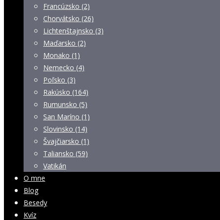
Francúzsko (2)
Chorvátsko (26)
Lichtenštajnsko (3)
Maďarsko (2)
Monako (1)
Nemecko (4)
Poľsko (3)
Rakúsko (164)
Rumunsko (5)
San Maríno (1)
Slovinsko (14)
Švajčiarsko (1)
Taliansko (59)
Vatikán
O mne
Blog
Besedy
Kvíz