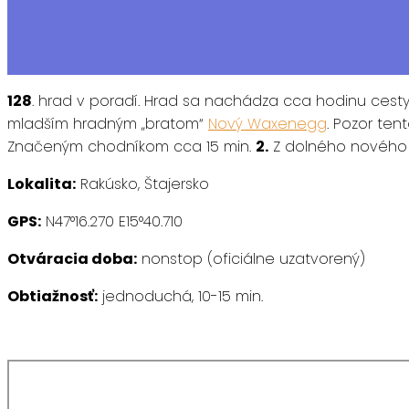
128
. hrad v poradí. Hrad sa nachádza cca hodinu cesty
mladším hradným „bratom“
Nový Waxenegg
. Pozor ten
Značeným chodníkom cca 15 min.
2.
Z dolného nového 
Lokalita:
Rakúsko, Štajersko
GPS:
N47°16.270 E15°40.710
Otváracia doba:
nonstop (oficiálne uzatvorený)
Obtiažnosť:
jednoduchá, 10-15 min.