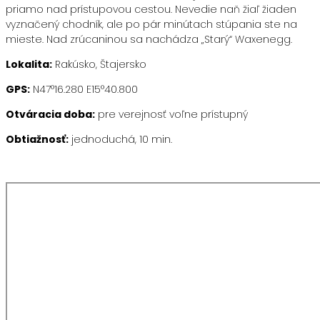
priamo nad prístupovou cestou. Nevedie naň žiaľ žiaden
vyznačený chodník, ale po pár minútach stúpania ste na
mieste. Nad zrúcaninou sa nachádza „Starý“ Waxenegg.
Lokalita:
Rakúsko, Štajersko
GPS:
N47°16.280 E15°40.800
Otváracia doba:
pre verejnosť voľne prístupný
Obtiažnosť:
jednoduchá, 10 min.