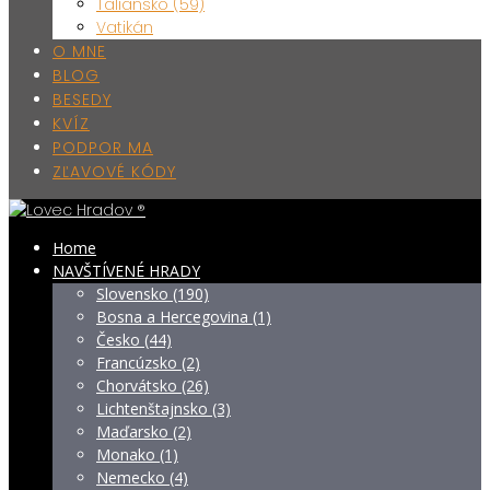
Taliansko (59)
Vatikán
O MNE
BLOG
BESEDY
KVÍZ
PODPOR MA
ZĽAVOVÉ KÓDY
Home
NAVŠTÍVENÉ HRADY
Slovensko (190)
Bosna a Hercegovina (1)
Česko (44)
Francúzsko (2)
Chorvátsko (26)
Lichtenštajnsko (3)
Maďarsko (2)
Monako (1)
Nemecko (4)