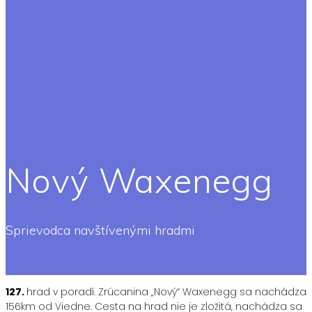
Nový Waxenegg
Sprievodca navštívenými hradmi
127.
hrad v poradí. Zrúcanina „Nový“ Waxenegg sa nachádza
156km od Viedne. Cesta na hrad nie je zložitá, nachádza sa