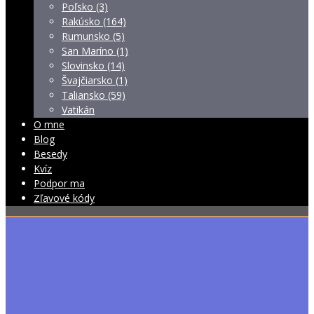
Poľsko (3)
Rakúsko (164)
Rumunsko (5)
San Maríno (1)
Slovinsko (14)
Švajčiarsko (1)
Taliansko (59)
Vatikán
O mne
Blog
Besedy
Kvíz
Podpor ma
Zľavové kódy