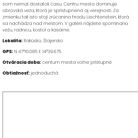
som nemal dostatok času. Centru mesta dominuje
obrovská veža, ktorá je sprístupnená aj verejnosti. Za
zmienku tak isto stojí zrúcanina hradu Liechtenstein , ktorá
sa nachádza nad mestom. V galérii nájdete spomínanú
vežu, radnicu, kostol a kasárne.
Lokalita:
Rakúsko, Štajersko
GPS:
N 47°10.085 E 14°39.675
Otváracia doba:
centum mesta voľne prístupné
Obtiažnosť:
jednoduchá