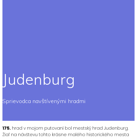
Judenburg
Sprievodca navštívenými hradmi
175.
hrad v mojom putovaní bol mestský hrad Judenburg.
Žiaľ na návštevu tohto krásne malého historického mesta