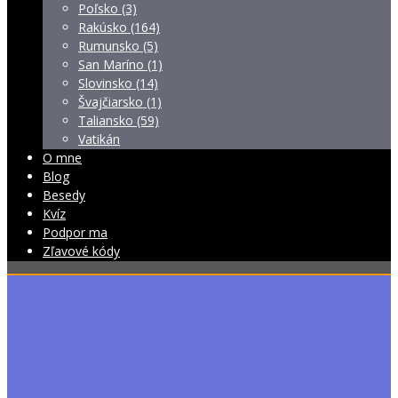
Poľsko (3)
Rakúsko (164)
Rumunsko (5)
San Maríno (1)
Slovinsko (14)
Švajčiarsko (1)
Taliansko (59)
Vatikán
O mne
Blog
Besedy
Kvíz
Podpor ma
Zľavové kódy