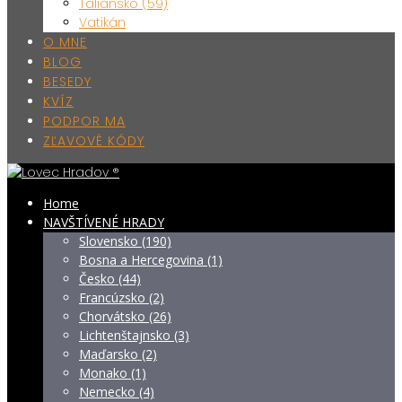
Taliansko (59)
Vatikán
O MNE
BLOG
BESEDY
KVÍZ
PODPOR MA
ZĽAVOVÉ KÓDY
Home
NAVŠTÍVENÉ HRADY
Slovensko (190)
Bosna a Hercegovina (1)
Česko (44)
Francúzsko (2)
Chorvátsko (26)
Lichtenštajnsko (3)
Maďarsko (2)
Monako (1)
Nemecko (4)