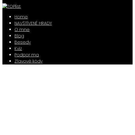
Home
NAVŠTÍVENÉ HRADY
O mne
Blog
Besedy
Kvíz
Podpor ma
Zľavové kódy