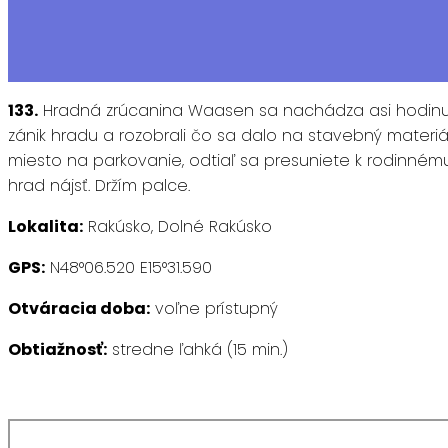
133.
Hradná zrúcanina Waasen sa nachádza asi hodinu jaz
zánik hradu a rozobrali čo sa dalo na stavebný materiál
miesto na parkovanie, odtiaľ sa presuniete k rodinném
hrad nájsť. Držím palce.
Lokalita:
Rakúsko, Dolné Rakúsko
GPS:
N48°06.520 E15°31.590
Otváracia doba:
voľne prístupný
Obtiažnosť:
stredne ľahká (15 min.)