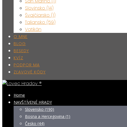
San Maríno (1)
Slovinsko (14)
Švajčiarsko (1)
Taliansko (59)
Vatikán
O MNE
BLOG
BESEDY
KVÍZ
PODPOR MA
ZĽAVOVÉ KÓDY
Home
NAVŠTÍVENÉ HRADY
Slovensko (190)
Bosna a Hercegovina (1)
Česko (44)