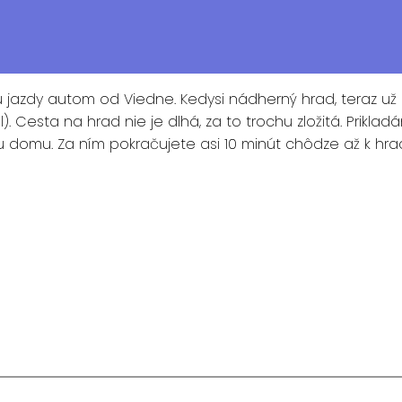
dy autom od Viedne. Kedysi nádherný hrad, teraz už len
). Cesta na hrad nie je dlhá, za to trochu zložitá. Prikl
u domu. Za ním pokračujete asi 10 minút chôdze až k hr