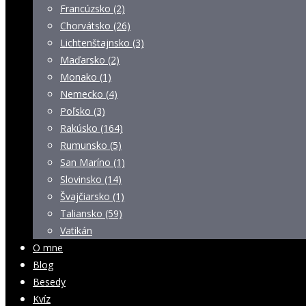
Francúzsko (2)
Chorvátsko (26)
Lichtenštajnsko (3)
Maďarsko (2)
Monako (1)
Nemecko (4)
Poľsko (3)
Rakúsko (164)
Rumunsko (5)
San Maríno (1)
Slovinsko (14)
Švajčiarsko (1)
Taliansko (59)
Vatikán
O mne
Blog
Besedy
Kvíz