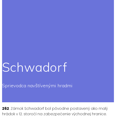
Schwadorf
Sprievodca navštívenými hradmi
262
. Zámok Schwadorf bol pôvodne postavený ako malý
hrádok v 12. storočí na zabezpečenie východnej hranice.