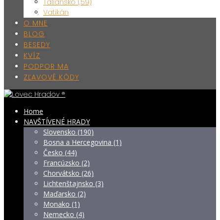
Taliansko (59)
Vatikán
O MNE
BLOG
BESEDY
KVÍZ
PODPOR MA
ZĽAVOVÉ KÓDY
Home
NAVŠTÍVENÉ HRADY
Slovensko (190)
Bosna a Hercegovina (1)
Česko (44)
Francúzsko (2)
Chorvátsko (26)
Lichtenštajnsko (3)
Maďarsko (2)
Monako (1)
Nemecko (4)