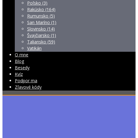
Poľsko (3)
Rakúsko (164)
Rumunsko (5)
San Maríno (1)
Slovinsko (14)
Švajčiarsko (1)
Taliansko (59)
Vatikán
O mne
Blog
Besedy
Kvíz
Podpor ma
Zľavové kódy