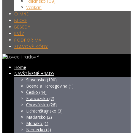
Taliansko (59)
Vatikán
O MNE
BLOG
BESEDY
KVÍZ
PODPOR MA
ZĽAVOVÉ KÓDY
Home
NAVŠTÍVENÉ HRADY
Slovensko (190)
Bosna a Hercegovina (1)
Česko (44)
Francúzsko (2)
Chorvátsko (26)
Lichtenštajnsko (3)
Maďarsko (2)
Monako (1)
Nemecko (4)