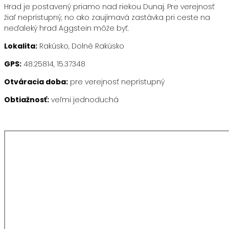
Hrad je postavený priamo nad riekou Dunaj. Pre verejnosť
žiaľ neprístupný, no ako zaujímavá zastávka pri ceste na
neďaleký hrad Aggstein môže byť.
Lokalita:
Rakúsko, Dolné Rakúsko
GPS:
48.25814, 15.37348
Otváracia doba:
pre verejnosť neprístupný
Obtiažnosť:
veľmi jednoduchá