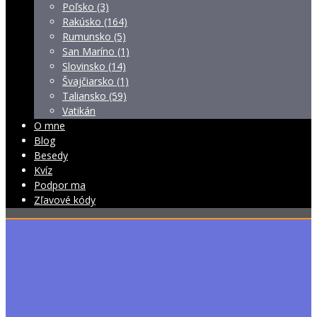
Poľsko (3)
Rakúsko (164)
Rumunsko (5)
San Maríno (1)
Slovinsko (14)
Švajčiarsko (1)
Taliansko (59)
Vatikán
O mne
Blog
Besedy
Kvíz
Podpor ma
Zľavové kódy