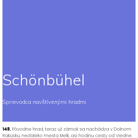
Schönbühel
Sprievodca navštívenými hradmi
148.
Pôvodne hrad, teraz už zámok sa nachádza v Dolnom
Rakúsku, neďaleko mesta Melk, asi hodinu cesty od Viedne.