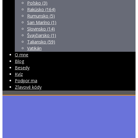
Poľsko (3)
Rakúsko (164)
Rumunsko (5)
San Maríno (1)
Slovinsko (14)
Švajčiarsko (1)
Taliansko (59)
Vatikán
O mne
Blog
Besedy
Kvíz
Podpor ma
Zľavové kódy