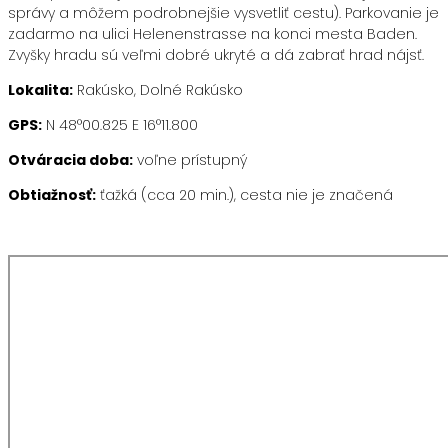
správy a môžem podrobnejšie vysvetliť cestu). Parkovanie je
zadarmo na ulici Helenenstrasse na konci mesta Baden.
Zvyšky hradu sú veľmi dobré ukryté a dá zabrať hrad nájsť.
Lokalita:
Rakúsko, Dolné Rakúsko
GPS:
N 48°00.825 E 16°11.800
Otváracia doba:
voľne prístupný
Obtiažnosť:
ťažká (cca 20 min.), cesta nie je značená