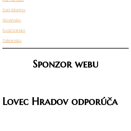
San Maríno
Slovinsko
Švajčiarsko
Taliansko
Sponzor webu
Lovec Hradov odporúča