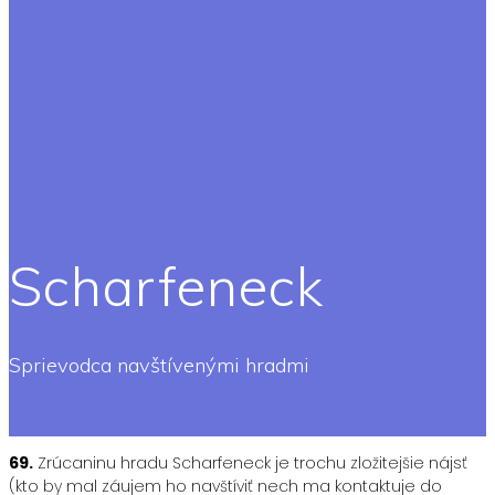
Scharfeneck
Sprievodca navštívenými hradmi
69.
Zrúcaninu hradu Scharfeneck je trochu zložitejšie nájsť
(kto by mal záujem ho navštíviť nech ma kontaktuje do