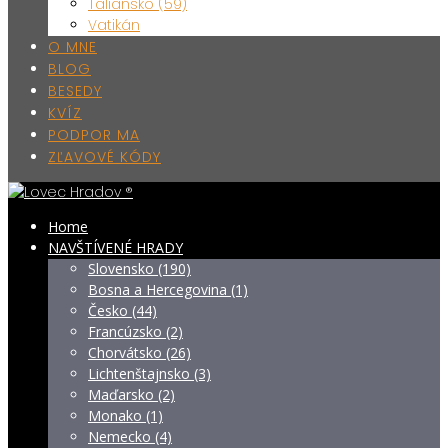
Taliansko (59)
Vatikán
O MNE
BLOG
BESEDY
KVÍZ
PODPOR MA
ZĽAVOVÉ KÓDY
Home
NAVŠTÍVENÉ HRADY
Slovensko (190)
Bosna a Hercegovina (1)
Česko (44)
Francúzsko (2)
Chorvátsko (26)
Lichtenštajnsko (3)
Maďarsko (2)
Monako (1)
Nemecko (4)