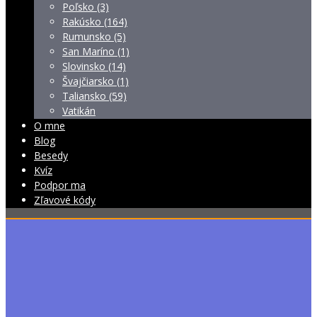
Poľsko (3)
Rakúsko (164)
Rumunsko (5)
San Maríno (1)
Slovinsko (14)
Švajčiarsko (1)
Taliansko (59)
Vatikán
O mne
Blog
Besedy
Kvíz
Podpor ma
Zľavové kódy