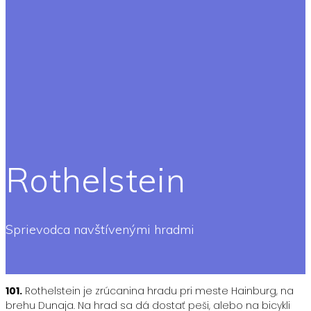
Rothelstein
Sprievodca navštívenými hradmi
101.
Rothelstein je zrúcanina hradu pri meste Hainburg, na
brehu Dunaja. Na hrad sa dá dostať peši, alebo na bicykli