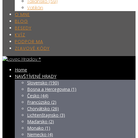
Taliansko (59)
Vatikán
O MNE
BLOG
BESEDY
KVÍZ
PODPOR MA
ZĽAVOVÉ KÓDY
Home
NAVŠTÍVENÉ HRADY
Slovensko (190)
Bosna a Hercegovina (1)
Česko (44)
Francúzsko (2)
Chorvátsko (26)
Lichtenštajnsko (3)
Maďarsko (2)
Monako (1)
Nemecko (4)