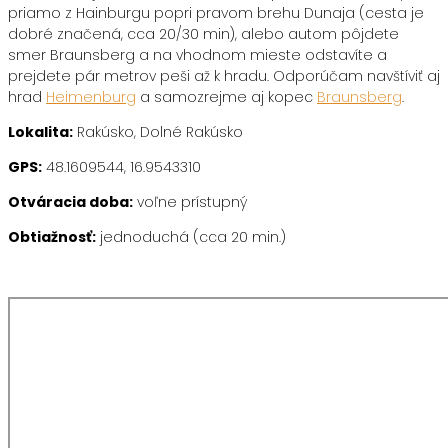
priamo z Hainburgu popri pravom brehu Dunaja (cesta je
dobré značená, cca 20/30 min), alebo autom pôjdete
smer Braunsberg a na vhodnom mieste odstavíte a
prejdete pár metrov peši až k hradu. Odporúčam navštíviť aj
hrad
Heimenburg
a samozrejme aj kopec
Braunsberg
.
Lokalita:
Rakúsko, Dolné Rakúsko
GPS:
48.1609544, 16.9543310
Otváracia doba:
voľne prístupný
Obtiažnosť:
jednoduchá (cca 20 min.)