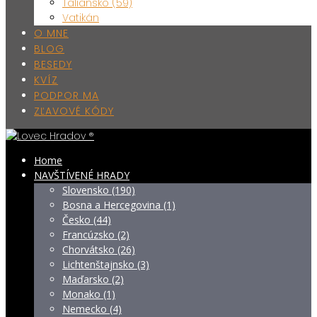
Taliansko (59)
Vatikán
O MNE
BLOG
BESEDY
KVÍZ
PODPOR MA
ZĽAVOVÉ KÓDY
Home
NAVŠTÍVENÉ HRADY
Slovensko (190)
Bosna a Hercegovina (1)
Česko (44)
Francúzsko (2)
Chorvátsko (26)
Lichtenštajnsko (3)
Maďarsko (2)
Monako (1)
Nemecko (4)