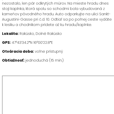
nezostalo, len pár odkrytých múrov. Na mieste hradu dnes
stojí kaplnka, ktorá spolu so schodmi bola vybudovaná z
kameňov pôvodného hradu. Auto odparkujte na ulici Sankt-
Augustini-Gasse pri č.d. 10. Odtiaľ sa po poľnej ceste vydáte
k lesíku a chodníkom prídete až ku hradu/kaplnke.
Lokalita:
Rakúsko, Dolné Rakúsko
GPS:
47°43’34.2″N 16°00’22.8″E
Otváracia doba:
voľne prístupný
Obtiažnosť:
jednoduchá (15 min.)