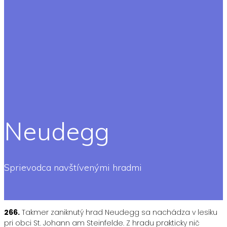
Neudegg
Sprievodca navštívenými hradmi
266.
Takmer zaniknutý hrad Neudegg sa nachádza v lesíku
pri obci St. Johann am Steinfelde. Z hradu prakticky nič