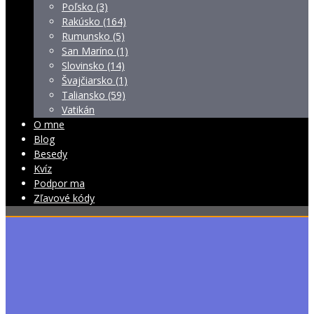
Poľsko (3)
Rakúsko (164)
Rumunsko (5)
San Maríno (1)
Slovinsko (14)
Švajčiarsko (1)
Taliansko (59)
Vatikán
O mne
Blog
Besedy
Kvíz
Podpor ma
Zľavové kódy