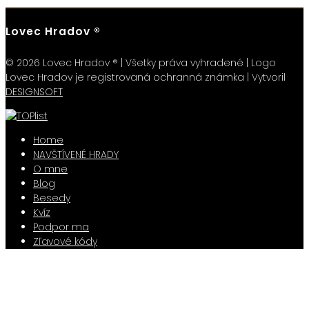
Lovec Hradov ®
© 2026 Lovec Hradov ® | Všetky práva vyhradené | Logo
Lovec Hradov je registrovaná ochranná známka | Vytvoril
DESIGNSOFT
Home
NAVŠTÍVENÉ HRADY
O mne
Blog
Besedy
Kvíz
Podpor ma
Zľavové kódy