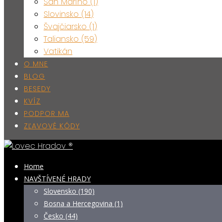
San Maríno (1)
Slovinsko (14)
Švajčiarsko (1)
Taliansko (59)
Vatikán
O MNE
BLOG
BESEDY
KVÍZ
PODPOR MA
ZĽAVOVÉ KÓDY
Home
NAVŠTÍVENÉ HRADY
Slovensko (190)
Bosna a Hercegovina (1)
Česko (44)