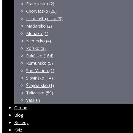
Francúzsko (2)
Chorvátsko (26)
Lichtenštajnsko (3)
Maďarsko (2)
Monako (1)
Nemecko (4)
Poľsko (3)
Rakúsko (164)
Rumunsko (5)
San Maríno (1)
Slovinsko (14)
Švajčiarsko (1)
Taliansko (59)
Vatikán
O mne
Blog
Besedy
Kvíz