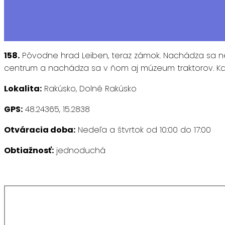
158.
Pôvodne hrad Leiben, teraz zámok. Nachádza sa neď
centrum a nachádza sa v ňom aj múzeum traktorov. K
Lokalita:
Rakúsko, Dolné Rakúsko
GPS:
48.24365, 15.2838
Otváracia doba:
Nedeľa a štvrtok od 10:00 do 17:00
Obtiažnosť:
jednoduchá