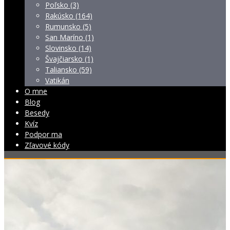
Poľsko (3)
Rakúsko (164)
Rumunsko (5)
San Maríno (1)
Slovinsko (14)
Švajčiarsko (1)
Taliansko (59)
Vatikán
O mne
Blog
Besedy
Kvíz
Podpor ma
Zľavové kódy