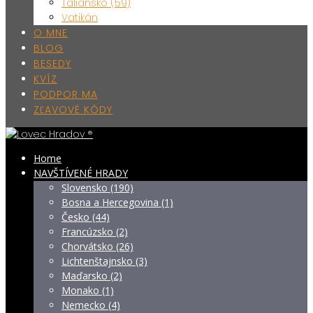
Taliansko (59)
Vatikán
O MNE
BLOG
BESEDY
KVÍZ
PODPOR MA
ZĽAVOVÉ KÓDY
Home
NAVŠTÍVENÉ HRADY
Slovensko (190)
Bosna a Hercegovina (1)
Česko (44)
Francúzsko (2)
Chorvátsko (26)
Lichtenštajnsko (3)
Maďarsko (2)
Monako (1)
Nemecko (4)