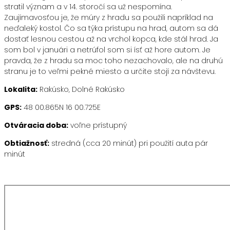
stratil význam a v 14. storočí sa už nespomína.
Zaujímavosťou je, že múry z hradu sa použili napríklad na
neďaleký kostol. Čo sa týka prístupu na hrad, autom sa dá
dostať lesnou cestou až na vrchol kopca, kde stál hrad. Ja
som bol v januári a netrúfol som si ísť až hore autom. Je
pravda, že z hradu sa moc toho nezachovalo, ale na druhú
stranu je to veľmi pekné miesto a určite stojí za návštevu.
Lokalita:
Rakúsko, Dolné Rakúsko
GPS:
48 00.865N 16 00.725E
Otváracia doba:
voľne prístupný
Obtiažnosť:
stredná (cca 20 minút) pri použití auta pár
minút