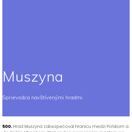
Muszyna
Sprievodca navštívenými hradmi
500.
Hrad Muszyna zabezpečoval hranicu medzi Poľskom a