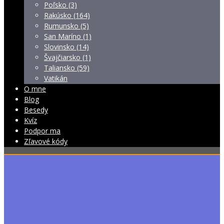
Poľsko (3)
Rakúsko (164)
Rumunsko (5)
San Maríno (1)
Slovinsko (14)
Švajčiarsko (1)
Taliansko (59)
Vatikán
O mne
Blog
Besedy
Kvíz
Podpor ma
Zľavové kódy