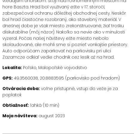
vtedajším Uhorskom. Stojí nad rovnomenným mestom na
hore Baszta. Hrad bol využívaný ešte v 17. storočí,
zabezpečoval ochranu dôležitej obchodnej cesty. Neskôr
bol hrad čiastočne rozobraný, ako stavebný materiál. V
dnešnej dobe je však miesto zrekonštruované, žiaľ trošku
diskutabilne (môj názor). Nakoľko sa nevie ako v minulosti
vyzeral. Počas našej návštevy ešte miesto nebolo
skolaudované, ale mohli sme si pozrieť vonkajšie priestory.
Auto odporúčam zaparkovať na parkovisku pri ulici
Zazamcze odkiaľ vedie chodník cez lesík až na hrad.
Lokalita:
Poľsko, Malopoľské vojvodstvo
GPS:
49.3560038, 20.8883595 (parkovisko pod hradom)
Otváracia doba:
voľne prístupné, vstup do veže je za
poplatok
Obtiažnosť:
ľahká (10 min)
Moja návšteva:
august 2023