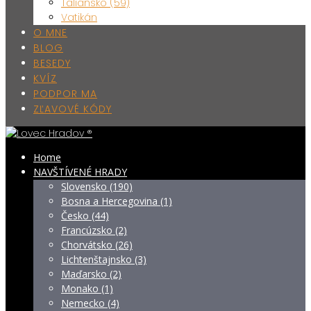
Taliansko (59)
Vatikán
O MNE
BLOG
BESEDY
KVÍZ
PODPOR MA
ZĽAVOVÉ KÓDY
Home
NAVŠTÍVENÉ HRADY
Slovensko (190)
Bosna a Hercegovina (1)
Česko (44)
Francúzsko (2)
Chorvátsko (26)
Lichtenštajnsko (3)
Maďarsko (2)
Monako (1)
Nemecko (4)