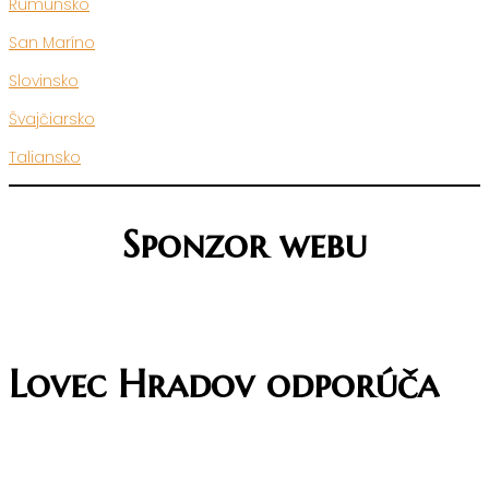
Rumunsko
San Maríno
Slovinsko
Švajčiarsko
Taliansko
Sponzor webu
Lovec Hradov odporúča