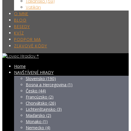
Taliansko (59)
Vatikán
O MNE
BLOG
BESEDY
KVÍZ
PODPOR MA
ZĽAVOVÉ KÓDY
Home
NAVŠTÍVENÉ HRADY
Slovensko (190)
Bosna a Hercegovina (1)
Česko (44)
Francúzsko (2)
Chorvátsko (26)
Lichtenštajnsko (3)
Maďarsko (2)
Monako (1)
Nemecko (4)