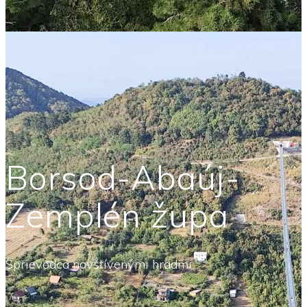
Borsod-Abaúj-
Zemplén župa
Sprievodca navštívenými hradmi