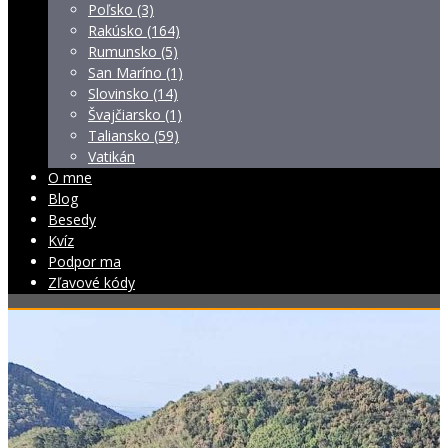
Poľsko (3)
Rakúsko (164)
Rumunsko (5)
San Maríno (1)
Slovinsko (14)
Švajčiarsko (1)
Taliansko (59)
Vatikán
O mne
Blog
Besedy
Kvíz
Podpor ma
Zľavové kódy