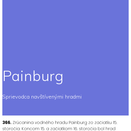
Painburg
Sprievodca navštívenými hradmi
366.
Zrúcanina vodného hradu Painburg zo začiatku 15.
storočia. Koncom 15. a začiatkom 16. storočia bol hrad