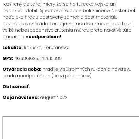
rozšírený do takej miery, že sa ho turecké vojská ani
nepokúsili dobiť. Aj keď okolité obce boli zničené. Neskôr bol
neďaleko hradu postavený zámok a časť materiálu
pochádzala z hradu. Teraz je z hradu len zrúcanina a hrozí
veľké nebezpečenstvo zrútenia múrov, preto navštíviť túto
zrúcaninu
neodporúčam!
Lokalita:
Rakúsko, Korutánsko
GPS:
46.9861625, 14.7815389
Otváracia doba:
hrad je v súkromných rukách a návštevu
hradu neodporúčam (hrozí pád múrov)
Obtiažnosť:
Moja návšteva:
august 2022