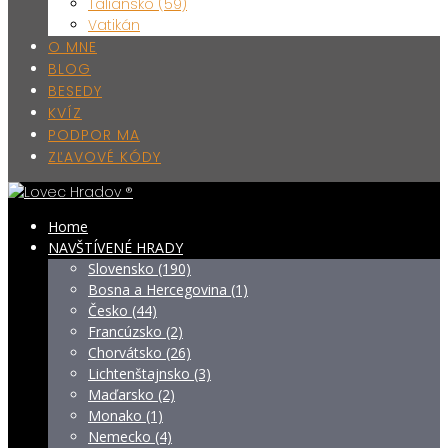
Taliansko (59)
Vatikán
O MNE
BLOG
BESEDY
KVÍZ
PODPOR MA
ZĽAVOVÉ KÓDY
Home
NAVŠTÍVENÉ HRADY
Slovensko (190)
Bosna a Hercegovina (1)
Česko (44)
Francúzsko (2)
Chorvátsko (26)
Lichtenštajnsko (3)
Maďarsko (2)
Monako (1)
Nemecko (4)