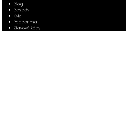
Blog
Besedy
Kvíz
Podpor ma
Zľavové kódy