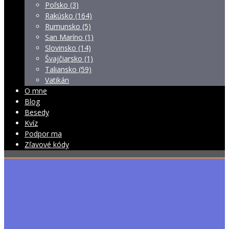
Poľsko (3)
Rakúsko (164)
Rumunsko (5)
San Maríno (1)
Slovinsko (14)
Švajčiarsko (1)
Taliansko (59)
Vatikán
O mne
Blog
Besedy
Kvíz
Podpor ma
Zľavové kódy