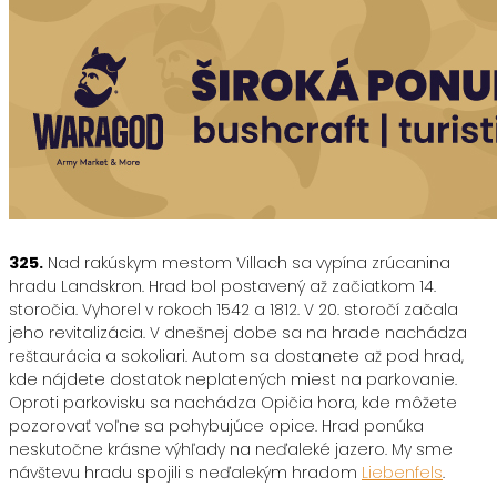
325.
Nad rakúskym mestom Villach sa vypína zrúcanina
hradu Landskron. Hrad bol postavený až začiatkom 14.
storočia. Vyhorel v rokoch 1542 a 1812. V 20. storočí začala
jeho revitalizácia. V dnešnej dobe sa na hrade nachádza
reštaurácia a sokoliari. Autom sa dostanete až pod hrad,
kde nájdete dostatok neplatených miest na parkovanie.
Oproti parkovisku sa nachádza Opičia hora, kde môžete
pozorovať voľne sa pohybujúce opice. Hrad ponúka
neskutočne krásne výhľady na neďaleké jazero. My sme
návštevu hradu spojili s neďalekým hradom
Liebenfels
.