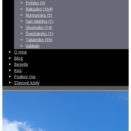
Poľsko (3)
Rakúsko (164)
Rumunsko (5)
San Maríno (1)
Slovinsko (14)
Švajčiarsko (1)
Taliansko (59)
Vatikán
O mne
Blog
Besedy
Kvíz
Podpor ma
Zľavové kódy