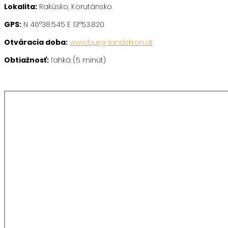
Lokalita:
Rakúsko, Korutánsko
GPS:
N 46°38.545 E 13°53.820
Otváracia doba:
www.burg-landskron.at
Obtiažnosť:
ľahká (5 minút)