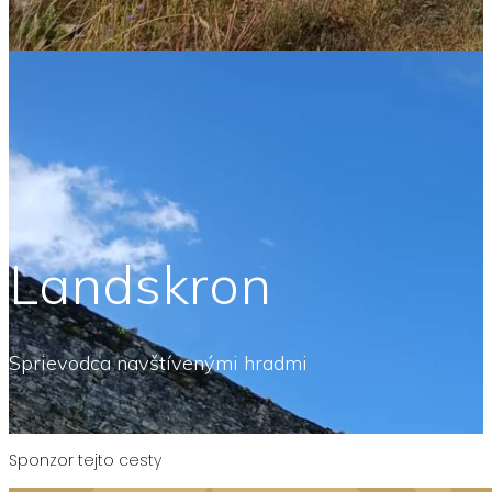
Landskron
Sprievodca navštívenými hradmi
Sponzor tejto cesty