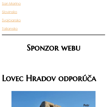
San Maríno
Slovinsko
Švajčiarsko
Taliansko
Sponzor webu
Lovec Hradov odporúča