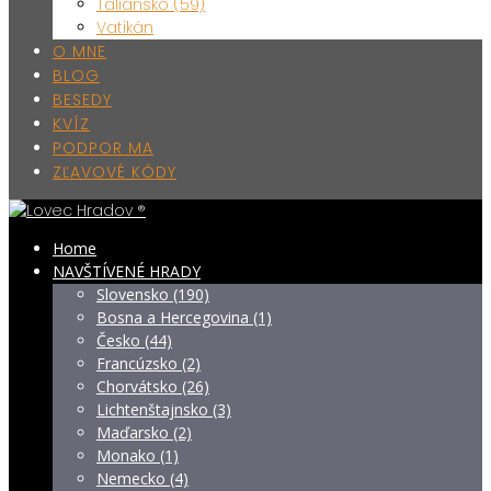
Taliansko (59)
Vatikán
O MNE
BLOG
BESEDY
KVÍZ
PODPOR MA
ZĽAVOVÉ KÓDY
Home
NAVŠTÍVENÉ HRADY
Slovensko (190)
Bosna a Hercegovina (1)
Česko (44)
Francúzsko (2)
Chorvátsko (26)
Lichtenštajnsko (3)
Maďarsko (2)
Monako (1)
Nemecko (4)