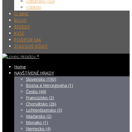
Taliansko (59)
Vatikán
O MNE
BLOG
BESEDY
KVÍZ
PODPOR MA
ZĽAVOVÉ KÓDY
Home
NAVŠTÍVENÉ HRADY
Slovensko (190)
Bosna a Hercegovina (1)
Česko (44)
Francúzsko (2)
Chorvátsko (26)
Lichtenštajnsko (3)
Maďarsko (2)
Monako (1)
Nemecko (4)