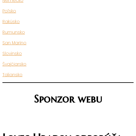
Nemecko
Poľsko
Rakúsko
Rumunsko
San Maríno
Slovinsko
Švajčiarsko
Taliansko
Sponzor webu