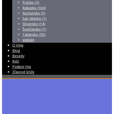
Poľsko (3)
Rakúsko (164)
Rumunsko (5)
San Maríno (1)
Slovinsko (14)
Švajčiarsko (1)
Taliansko (59)
Vatikán
O mne
Blog
Besedy
Kvíz
Podpor ma
Zľavové kódy