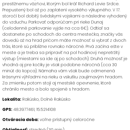
prestížnemu väzňovi, ktorým bol kráľ Richard Levie Srdce.
Prepustený bol až po zaplatení vysokého výkupného. V 17.
storočí bol dobitý švédskymi vojskami a následne vyhodený
do vzduchu. Parkovať odporúčam pri rieke Dunaj
(celodenné parkovanie vyjde na cca 6€). Odtiaľ sa
dostanete po schodoch do centra mestečka, značky vás
dovedú až na hrad pričom máte možnosť si vybrať z dvoch
trás, ktoré sú približne rovnako náročné. Prvá začína ešte v
meste a je treba sa pripraviť na pol hodinový nepretržitý
výstup (miestami sa ide aj po schodoch). Druhá možnosť je
vhodná aj pre kočíky je však podobne náročná (cca 30
minút do kopca). Námaha vám však bude odmenená
krásnymi výhľadmi na rieku a vskutku zaujímavým hradom.
Za zmienku potom stojí aj mestské opevnenie, ktoré
chránilo mesto a bolo spojené s hradom.
Lokalita:
Rakúsko, Dolné Rakúsko
GPS:
48.3977461, 15.5214108
Otváracia doba:
voľne prístupný celoročne
Obtiažnosť:
stredná (30 min.)