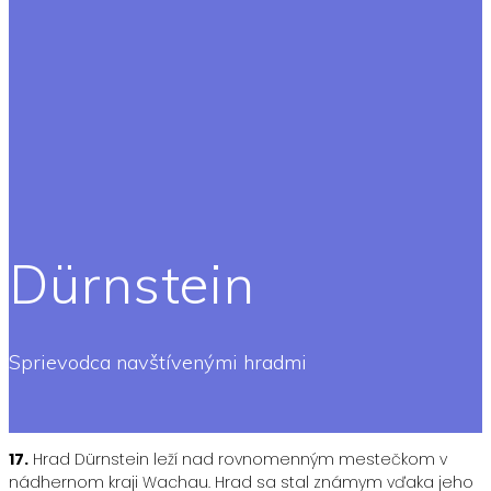
Dürnstein
Sprievodca navštívenými hradmi
17.
Hrad Dürnstein leží nad rovnomenným mestečkom v
nádhernom kraji Wachau. Hrad sa stal známym vďaka jeho