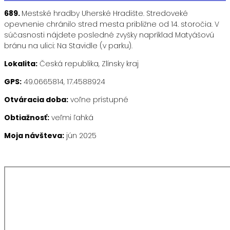
689.
Mestské hradby Uherské Hradište. Stredoveké
opevnenie chránilo stred mesta približne od 14. storočia. V
súčasnosti nájdete posledné zvyšky napríklad Matyášovú
bránu na ulici: Na Stavidle (v parku).
Lokalita:
Česká republika, Zlínsky kraj
GPS:
49.0665814, 17.4588924
Otváracia doba:
voľne prístupné
Obtiažnosť:
veľmi ľahká
Moja návšteva:
jún 2025