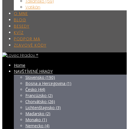
Taliansko (59)
Vatikán
O MNE
BLOG
BESEDY
KVÍZ
PODPOR MA
ZĽAVOVÉ KÓDY
Home
NAVŠTÍVENÉ HRADY
Slovensko (190)
Bosna a Hercegovina (1)
Česko (44)
Francúzsko (2)
Chorvátsko (26)
Lichtenštajnsko (3)
Maďarsko (2)
Monako (1)
Nemecko (4)