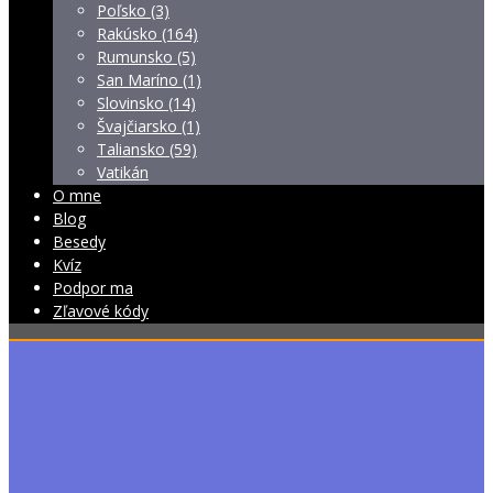
Poľsko (3)
Rakúsko (164)
Rumunsko (5)
San Maríno (1)
Slovinsko (14)
Švajčiarsko (1)
Taliansko (59)
Vatikán
O mne
Blog
Besedy
Kvíz
Podpor ma
Zľavové kódy